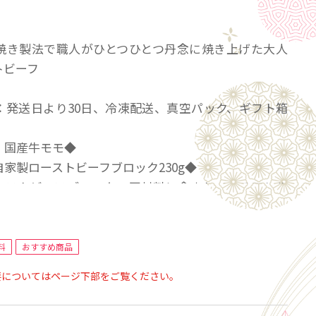
焼き製法で職人がひとつひとつ丹念に焼き上げた大人
トビーフ
：発送日より30日、冷凍配送、真空パック、ギフト箱
：国産牛モモ◆
家製ローストビーフブロック230g◆
ーストビーフブロック：原材料に含まれているアレル
28品目中）卵・乳成分・牛肉
料
おすすめ商品
要についてはページ下部をご覧ください。