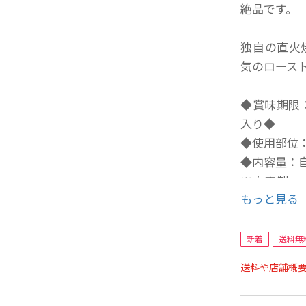
絶品です。
独自の直火
気のロース
◆賞味期限
入り◆
◆使用部位
◆内容量：自
※自家製ロ
もっと見る
ギー物質（
新着
送料無
送料や店舗概