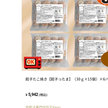
餃子たこ焼き【餃子ったま】（30ｇ×15個）×6
5,942
(税込)
肉餃子専門店包王Paou