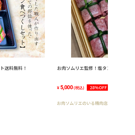
ト送料無料！
お肉ソムリエ監修！塩タンネギ包み 
5,000
28%OFF
(税込)
お肉ソムリエのいる精肉店ABCフーズ