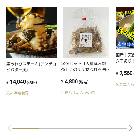
国産！天然
穴子炙り！(
10個セット【大量購入卸
黒あわびステーキ(アンチョ
より美味い
売】このまま食べれる 丹後
ビバター風)
ルメ！
7,560
(税
の美味いもん あぶり焼いわ
し @400 56g入り京都府宮
4,800
14,040
(税込)
(税込)
旬菜魚くらし
津市 日本製 丹後ふるさと応
丹後ちりめん歴史館
援団
天の酒喰食房