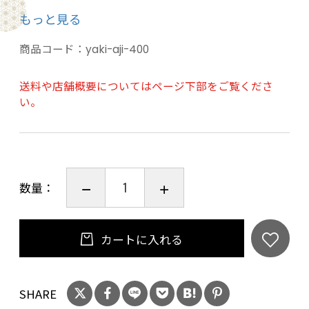
美味しい。売れ筋の定番です。
もっと見る
リピーターが多いのでネット掲載しました。
商品コード：
yaki-aji-400
名称 焼あじ 【やきあじ】 80g入り
内容量 80g
送料や店舗概要についてはページ下部をご覧くださ
い。
賞味期限 パッケージに印字
保存方法 直射日光、高温多湿をさけて保存し
て下さい。
原 材 料 アジ、砂糖、食塩/ソルビトール、調味
数量：
料（アミノ酸）
栄養分表示(100gあたり) エネルギー 323kcal
たんぱく質 47.2g 脂質 2.0g
カートに入れる
炭水化物 29.2g 食塩相当量 5.3g
販売者 株式会社シブタニ 京都府宮津市猟師
1622-1
SHARE