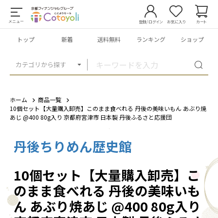
メニュー
登録/ログイン
お気に入り
カート
トップ
新着
送料無料
ランキング
ショップ
カテゴリから探す
ホーム
商品一覧
10個セット【大量購入卸売】このまま食べれる 丹後の美味いもん あぶり焼
あじ @400 80g入り 京都府宮津市 日本製 丹後ふるさと応援団
丹後ちりめん歴史館
1
/
5
10個セット【大量購入卸売】こ
のまま食べれる 丹後の美味いも
ん あぶり焼あじ @400 80g入り