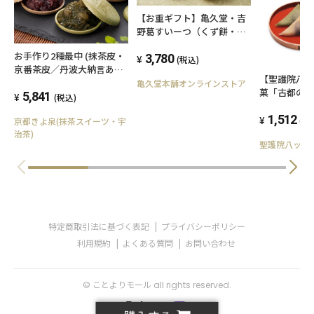
【お重ギフト】亀久堂・吉
野葛すいーつ（くず餅・く
ずぷりん）詰め合わせ２段
お手作り2種最中 (抹茶皮・
3,780
(税込)
京番茶皮／丹波大納言あ
【聖護院八
ん・抹茶あん) 和菓子 高級
亀久堂本舗オンラインストア
菓「古都の夏
お菓子 ギフト
5,841
(税込)
1,512
(税
京都きよ泉(抹茶スイーツ・宇
治茶)
聖護院八ッ橋
特定商取引法に基づく表記
プライバシーポリシー
利用規約
よくある質問
お問い合わせ
© ことよりモール all rights reserved.