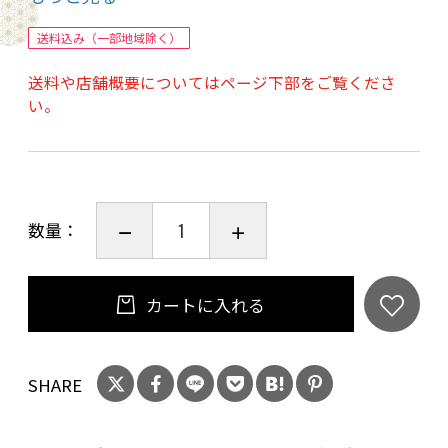
品名：大和茶大福、名称：菓子、原材料名：も
ち米（国産）、小豆生餡、砂糖、クリーム（乳
送料込み（一部地域除く）
製品）、緑茶粉末（奈良県産緑茶）、抹茶（奈
送料や店舗概要についてはページ下部をご覧くださ
良県産緑茶）、水あめ、ほうじ茶粉末（奈良県
い。
産緑茶）、コーンスターチ、大豆粉末、食塩、
寒天加工品、粉糖、梅酢（一部に乳成分・大豆
を含む）
【内容量 】
数量：
大和茶大福「口福餅」12個入り全種セット 1箱
【商品内容】
大和茶大福「口福餅」 1～5番 各2個
カートに入れる
大和茶大福「口福餅」 ほうじ茶 2個
【賞味期限】
SHARE
冷凍2ヶ月（解凍後は解凍日含め2日）
【保存方法】