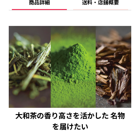
冷凍（解凍後は冷蔵）
商品詳細
送料・店舗概要
【製造者】
株式会社八宝
お問い合わせ先 株式会社八宝
〒630-8215奈良市東向中町１１
☎0742-24-1755
【栄養成分表示】（製品1個当たり）
エネルギー：102kcal、炭水化物：17.4g、たん
ぱく質：1.8g、脂質：2.2g、食塩相当量：0.0g
（この表示値は、目安です。）
大和茶の香り高さを活かした 名物
を届けたい