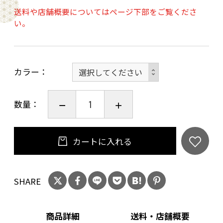
5. シナモロール（ブルー）
送料や店舗概要についてはページ下部をご覧くださ
6. ポムポムプリン（オレンジ）
い。
7. ポチャッコ（グリーン）
カラー
数量：
カートに入れる
SHARE
商品詳細
送料・店舗概要