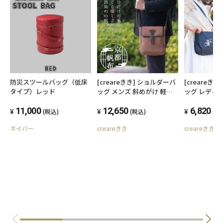
防災スツールバッグ（低床
[creareきき] ショルダーバ
[creareき
タイプ）レッド
ッグ メンズ 斜めがけ 軽量
ッグ レディ
小さめ 日本製 倉敷帆布 和
軽量 小さめ 
11,000
装 柿渋染め ミニフラップシ
12,650
柿渋染め 猫 
6,820
(税込)
(税込)
(税
ョルダー お父さん 誕生日
レープ お母さ
ネイバー
creareきき
creareきき
プレゼント kiki-26
レゼント IZ-2