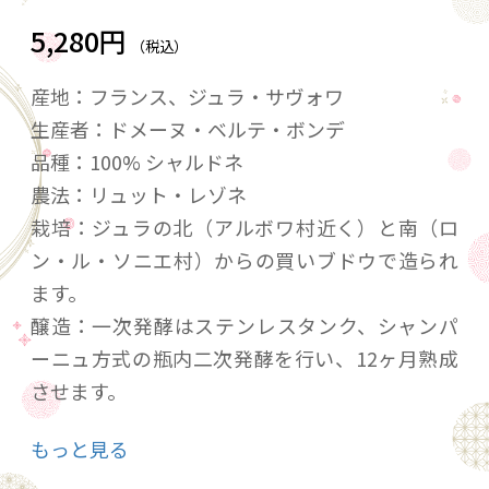
5,280円
（税込）
産地：フランス、ジュラ・サヴォワ
生産者：ドメーヌ・ベルテ・ボンデ
品種：100% シャルドネ
農法：リュット・レゾネ
栽培：ジュラの北（アルボワ村近く）と南（ロ
ン・ル・ソニエ村）からの買いブドウで造られ
ます。
醸造：一次発酵はステンレスタンク、シャンパ
ーニュ方式の瓶内二次発酵を行い、12ヶ月熟成
させます。
ワイン：柑橘系果実や青リンゴに菩提樹の花を
もっと見る
感じるエレガントな香りとミネラルを思わせる