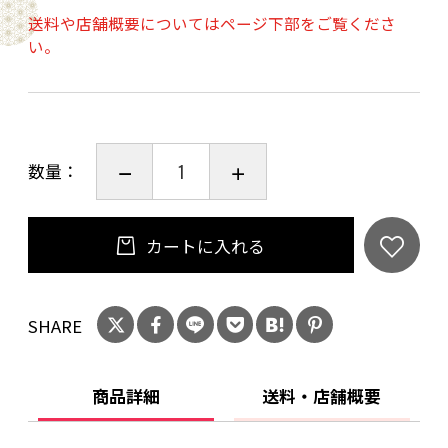
味わい。きめ細やかな泡が立ちます。
送料や店舗概要についてはページ下部をご覧くださ
■ドメーヌ・ベルテ・ボンデ：農学修士所有の
い。
ベルテ ボンデ夫妻は1984年にシャトーシャロン
に移り住み、1985年に初めての収穫を行いまし
た。安定感のある、透き通ったクリーンなスタ
イルのワインを造ります。
数量：
20歳未満の飲酒は法律で禁止されています。当
店は20歳未満の方への酒類の販売はいたしてお
カートに入れる
りません。
ご購入時、「ご注文手続き」画面の「お問い合
SHARE
わせ欄」に、生年月日を必ず入力してくださ
い。
ことよりモール会員で生年月日登録済みの方
商品詳細
送料・店舗概要
は、お問い合わせ欄への入力は不要です。