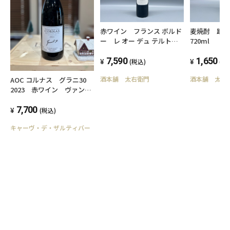
赤ワイン フランス ボルド
麦焼酎 踊
ー レ オー デュ テルト
720ml
ル 750ml
7,590
1,650
(税込)
(税
酒本舗 太右衛門
酒本舗 太右
AOC コルナス グラニ30
2023 赤ワイン ヴァンサ
ン・パリ フランス・北ロ
ーヌ
7,700
(税込)
キャーヴ・デ・ザルティバー