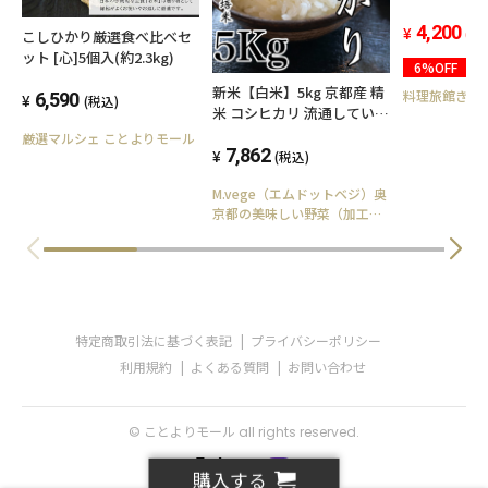
【予約商品
4,200
(税
こしひかり厳選食べ比べセ
ット [心]5個入(約2.3kg)
6%OFF
新米【白米】5kg 京都産 精
料理旅館きぐ
6,590
(税込)
米 コシヒカリ 流通していな
い 特別なお米 特別栽培米
厳選マルシェ ことよりモール
5kg
7,862
(税込)
M.vege（エムドットベジ）奥
京都の美味しい野菜（加工
品、米）
特定商取引法に基づく表記
プライバシーポリシー
利用規約
よくある質問
お問い合わせ
© ことよりモール all rights reserved.
購入する