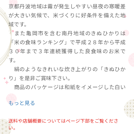
京都丹波地域は霧が発生しやすい昼夜の寒暖差
が大きい気候で、米づくりに好条件を備えた地
域です。
また亀岡市を含む南丹地域のきぬひかりは
「米の食味ランキング」で平成２８年から平成
３０年まで３年連続獲得した良食味のお米で
す。
絹のようなきれいな炊き上がりの「きぬひか
り」を是非ご賞味下さい。
商品のパッケージは和紙をイメージした白い
袋に墨字で商品名を記載京都らしい上品さをイ
もっと見る
メージしたパッケージに仕上げております。
なるべく精米を発送直前にしお届けさせて頂き
送料や店舗概要についてはページ下部をご覧くださ
ます。
い。