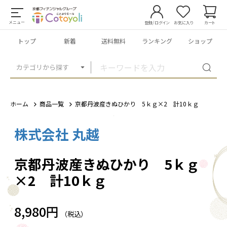
メニュー
登録/ログイン
お気に入り
カート
トップ
新着
送料無料
ランキング
ショップ
カテゴリから探す
ホーム
商品一覧
京都丹波産きぬひかり 5ｋｇ×2 計10ｋｇ
株式会社 丸越
1
/
2
京都丹波産きぬひかり 5ｋｇ
×2 計10ｋｇ
8,980円
（税込）