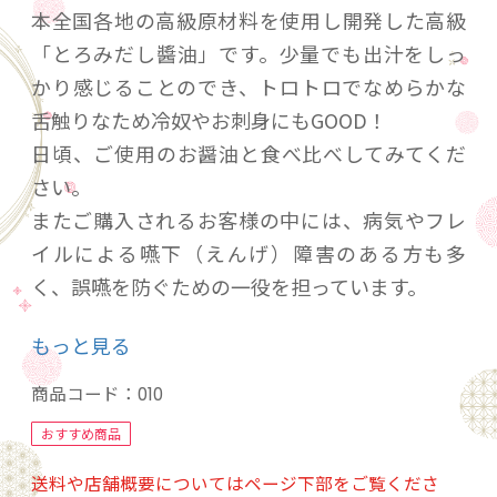
本全国各地の高級原材料を使用し開発した高級
「とろみだし醬油」です。少量でも出汁をしっ
かり感じることのでき、トロトロでなめらかな
舌触りなため冷奴やお刺身にもGOOD！
日頃、ご使用のお醤油と食べ比べしてみてくだ
さい。
またご購入されるお客様の中には、病気やフレ
イルによる嚥下（えんげ）障害のある方も多
く、誤嚥を防ぐための一役を担っています。
粘度測定結果・・・学会分類2021（とろみ）の
もっと見る
「薄いとろみ」
商品コード：
010
うすくち生醤油・本枯鰹節・利尻昆布・種子島
おすすめ商品
粗糖・愛知県本味醂 使用
送料や店舗概要についてはページ下部をご覧くださ