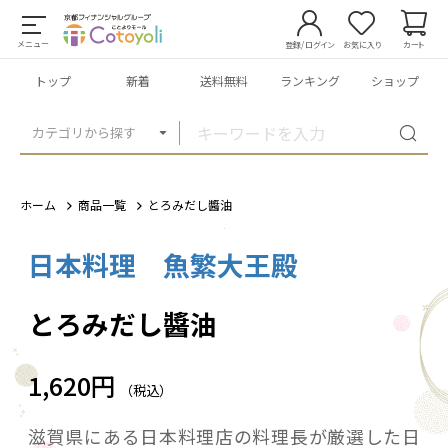
メニュー
登録/ログイン
お気に入り
カート
トップ
新着
送料無料
ランキング
ショップ
カテゴリから探す
ホーム
商品一覧
とろみだし醬油
日本料理 魚繁大王殿
1
/
5
とろみだし醬油
1,620円
（税込）
滋賀県にある日本料理店の料理長が厳選した日