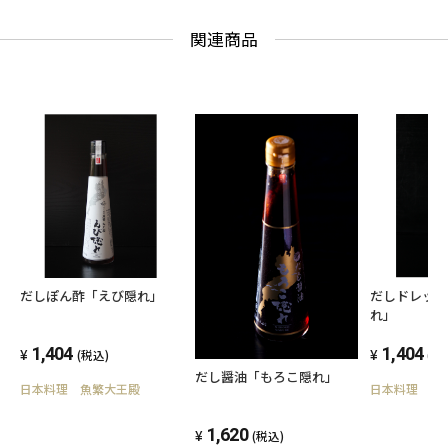
関連商品
だしぽん酢「えび隠れ」
だしドレッ
れ」
1,404
1,404
(税込)
(税
だし醤油「もろこ隠れ」
日本料理 魚繁大王殿
日本料理 魚
1,620
(税込)