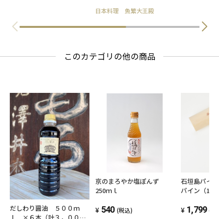
日本料理 魚繁大王殿
このカテゴリの他の商品
京のまろやか塩ぽんず
石垣島パイ
250ｍｌ
パイン（14
ル（オリジ
だしわり醤油 ５００ｍ
540
り
1,799
(税込)
(税
ｌ ×６本（計３，０００