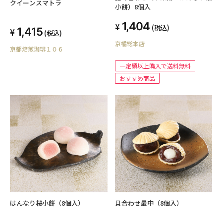
クイーンスマトラ
小餅）8個入
1,404
(税込)
1,415
(税込)
京橘総本店
京都焙煎珈琲１０６
一定額以上購入で送料無料
おすすめ商品
はんなり桜小餅（8個入）
貝合わせ最中（8個入）