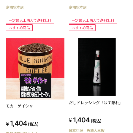
京橘総本店
京橘総本店
一定額以上購入で送料無料
一定額以上購入で送料無料
おすすめ商品
おすすめ商品
だしドレッシング「はす隠れ」
モカ ゲイシャ
1,404
(税込)
1,404
(税込)
日本料理 魚繁大王殿