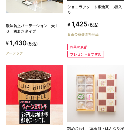
ショコラアソート宇治茶 3個入
り
1,425
(税込)
飛沫防止パーテーション 大１．
０ 窓あきタイプ
お茶の京都の特産品
1,430
(税込)
お茶の京都
アーテック
プレゼントおすすめ
詰め合わせ（本栗餅・はんなり桜