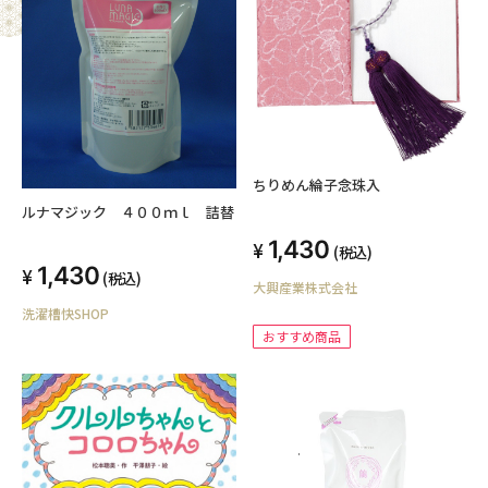
ちりめん綸子念珠入
ルナマジック ４００ｍｌ 詰替
1,430
(税込)
1,430
(税込)
大興産業株式会社
洗濯槽快SHOP
おすすめ商品