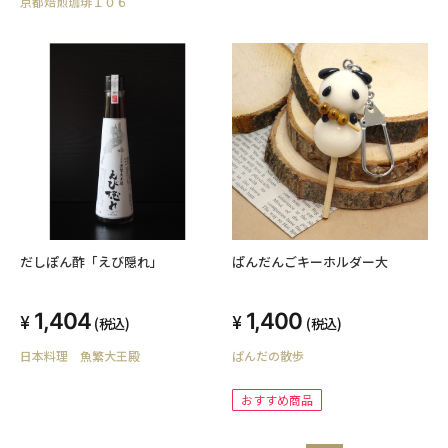
京都焙煎珈琲１０６
だしぽん酢「えび隠れ」
ぱんだんごキーホルダー大
1,404
1,400
(税込)
(税込)
日本料理 魚繁大王殿
ぱんだの散歩
おすすめ商品