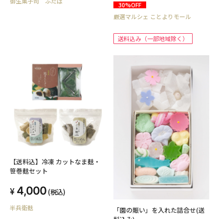
御生菓子司 ふたば
30%OFF
厳選マルシェ ことよりモール
送料込み（一部地域除く）
【送料込】冷凍 カットなま麸・
笹巻麸セット
4,000
(税込)
半兵衛麸
「園の賑い」を入れた詰合せ(送