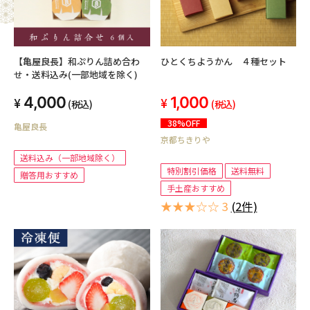
【亀屋良長】和ぷりん詰め合わ
ひとくちようかん ４種セット
せ・送料込み(一部地域を除く)
4,000
1,000
(税込)
(税込)
38%OFF
亀屋良長
京都ちきりや
送料込み（一部地域除く）
特別割引価格
送料無料
贈答用おすすめ
手土産おすすめ
★★★☆☆ 3
(2件)