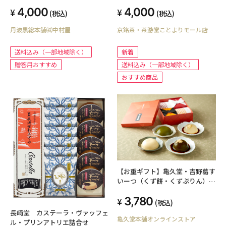
4,000
4,000
(税込)
(税込)
丹波黒総本舗㈱中村屋
京銘茶・茶游堂ことよりモール店
送料込み（一部地域除く）
新着
贈答用おすすめ
送料込み（一部地域除く）
おすすめ商品
【お重ギフト】亀久堂・吉野葛す
いーつ（くず餅・くずぷりん）詰
め合わせ２段
3,780
(税込)
長﨑堂 カステーラ・ヴァッフェ
亀久堂本舗オンラインストア
ル・プリンアトリエ詰合せ