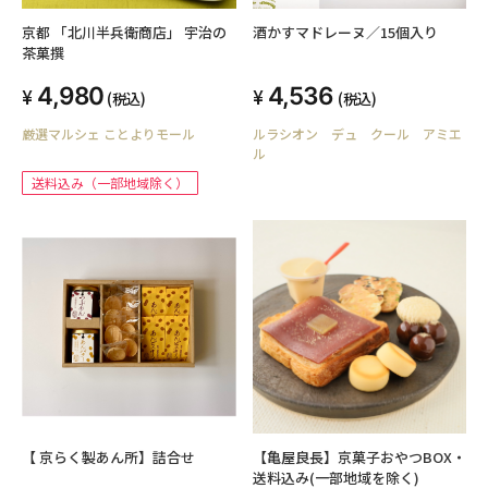
京都 「北川半兵衛商店」 宇治の
酒かすマドレーヌ／15個入り
茶菓撰
4,980
4,536
(税込)
(税込)
厳選マルシェ ことよりモール
ルラシオン デュ クール アミエ
ル
送料込み（一部地域除く）
【 京らく製あん所】詰合せ
【亀屋良長】京菓子おやつBOX・
送料込み(一部地域を除く)