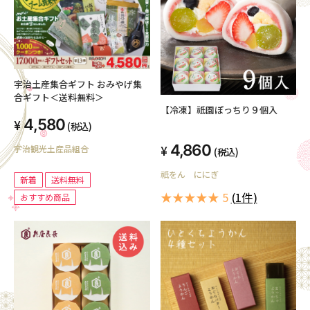
宇治土産集合ギフト おみやげ集
合ギフト＜送料無料＞
【冷凍】祇園ぽっちり９個入
4,580
(税込)
4,860
宇治観光土産品組合
(税込)
祇をん ににぎ
新着
送料無料
★★★★★ 5
(1件)
おすすめ商品