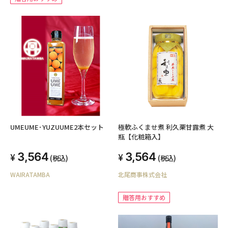
UMEUME･YUZUUME2本セット
極軟ふくませ煮 利久栗甘露煮 大
瓶【化粧箱入】
3,564
3,564
(税込)
(税込)
WAIRATAMBA
北尾商事株式会社
贈答用おすすめ