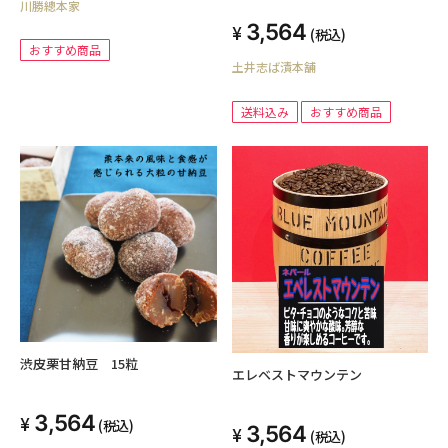
川勝總本家
3,564
(税込)
おすすめ商品
土井志ば漬本舗
送料込み
おすすめ商品
渋皮栗甘納豆 15粒
エレベストマウンテン
3,564
(税込)
3,564
(税込)