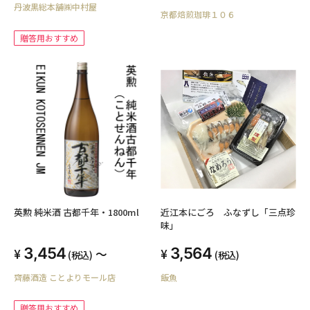
丹波黒総本舗㈱中村屋
京都焙煎珈琲１０６
贈答用おすすめ
英勲 純米酒 古都千年・1800ml
近江本にごろ ふなずし「三点珍
味」
3,454
3,564
～
(税込)
(税込)
齊藤酒造 ことよりモール店
飯魚
贈答用おすすめ