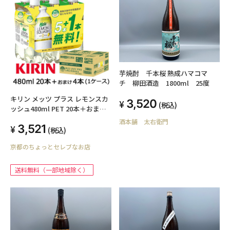
芋焼酎 千本桜 熟成ハマコマ
チ 柳田酒造 1800ml 25度
キリン メッツ プラス レモンスカ
3,520
(税込)
ッシュ480ml PET 20本＋おまけ4
本 計 24本 ( 1ケース ) 機能性表示
酒本舗 太右衛門
3,521
食品 Mets LEMON SQUASH
(税込)
44304
京都のちょっとセレブなお店
送料無料（一部地域除く）