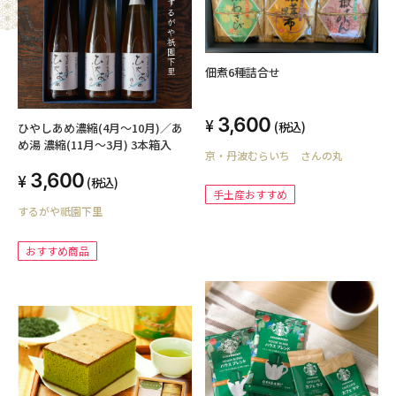
佃煮6種詰合せ
3,600
(税込)
ひやしあめ濃縮(4月〜10月)／あ
め湯 濃縮(11月〜3月) 3本箱入
京・丹波むらいち さんの丸
3,600
(税込)
手土産おすすめ
するがや祇園下里
おすすめ商品