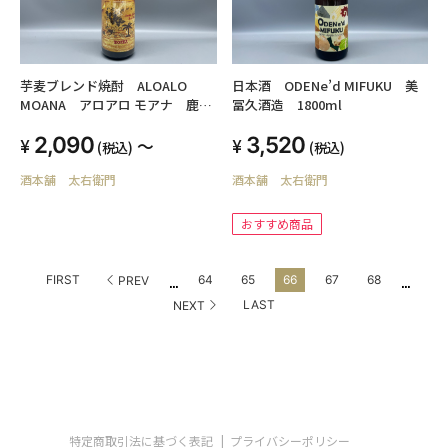
芋麦ブレンド焼酎 ALOALO
日本酒 ODENe’d MIFUKU 美
MOANA アロアロ モアナ 鹿児
冨久酒造 1800ml
島酒造 1800ml・720ml 25度
2,090
3,520
～
(税込)
(税込)
酒本舗 太右衛門
酒本舗 太右衛門
おすすめ商品
...
...
FIRST
64
65
66
67
68
PREV
LAST
NEXT
特定商取引法に基づく表記
プライバシーポリシー