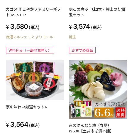
カゴメ すこやかファミリーギフ
明石の恵み 味2本・特上のり佃
ト KSR-10P
煮セット
3,580
3,574
(税込)
(税込)
厳選マルシェ ことよりモール
鍵庄
送料込み（一部地域除く）
おすすめ商品
京の味わい厳選セットA
3,564
(税込)
京のはんなり漬（春夏）
WS30【土井志ば漬本舗】