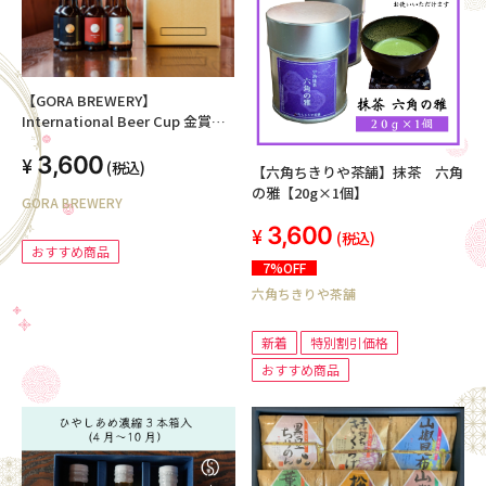
【GORA BREWERY】
International Beer Cup 金賞＆
銀賞受賞ビール 6本セット
3,600
(税込)
【六角ちきりや茶舗】抹茶 六角
の雅【20g×1個】
GORA BREWERY
3,600
(税込)
おすすめ商品
7%OFF
六角ちきりや茶舗
新着
特別割引価格
おすすめ商品