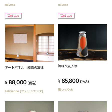
misora
misora
送料込み
送料込み
流様文花入れ
アートパネル 織物の旋律
85,800
(税込)
88,000
(税込)
陶つちやま
Felicienne [フェリシエンヌ]