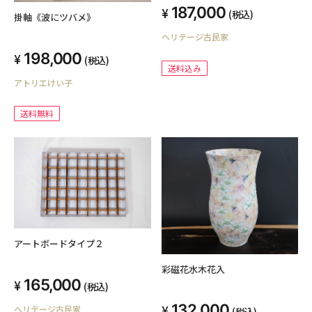
187,000
(税込)
掛軸《波にツバメ》
ヘリテージ古民家
198,000
(税込)
送料込み
アトリエけい子
送料無料
アートボードタイプ２
彩磁花水木花入
165,000
(税込)
132,000
ヘリテージ古民家
(税込)