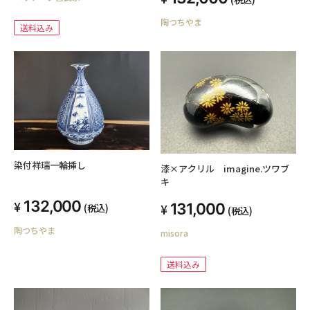
陶つちやま
送料込み
染付祥瑞一輪挿し
漆×アクリル imagine.ツワブ
キ
132,000
131,000
(税込)
(税込)
陶つちやま
misora
送料込み