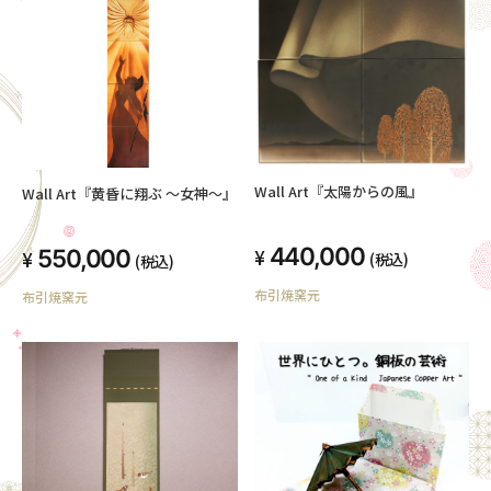
Wall Art『太陽からの風』
Wall Art『黄昏に翔ぶ ～女神～』
440,000
550,000
(税込)
(税込)
布引焼窯元
布引焼窯元