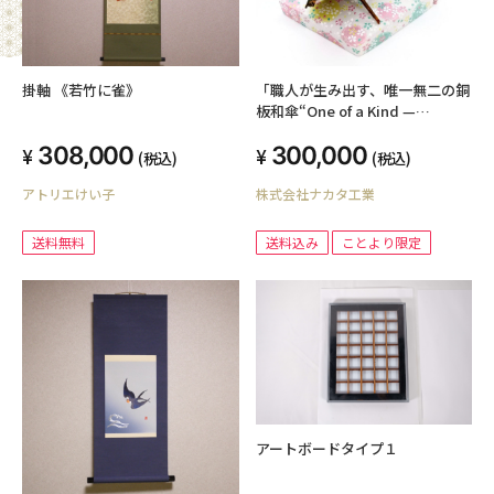
掛軸 《若竹に雀》
「職人が生み出す、唯一無二の銅
板和傘“One of a Kind —
Japanese Copper Umbrella”
308,000
300,000
(税込)
(税込)
アトリエけい子
株式会社ナカタ工業
送料無料
送料込み
ことより限定
アートボードタイプ１