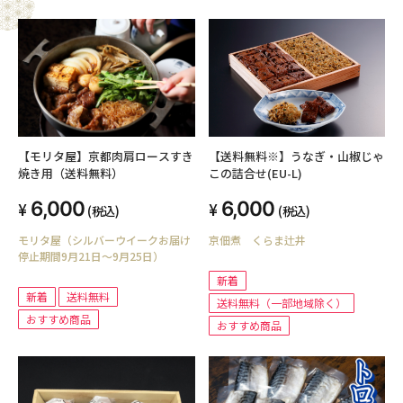
【モリタ屋】京都肉肩ロースすき
【送料無料※】うなぎ・山椒じゃ
焼き用（送料無料）
この詰合せ(EU-L)
6,000
6,000
(税込)
(税込)
モリタ屋（シルバーウイークお届け
京佃煮 くらま辻井
停止期間9月21日～9月25日）
新着
新着
送料無料
送料無料（一部地域除く）
おすすめ商品
おすすめ商品