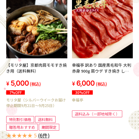
【モリタ屋】京都肉肩モモすき焼
幸福亭 訳あり 国産黒毛和牛 大判
き用（送料無料）
赤身 900g 肩ウデ すき焼き しゃ
ぶしゃぶ 牛肉 切り落とし 和牛 肉
5,000
6,000
(300g×3)
(税込)
(税込)
7%OFF
30%OFF
モリタ屋（シルバーウイークお届け
幸福亭
停止期間9月21日～9月25日）
送料込み（一部地域除く）
特別割引価格
送料無料
贈答用おすすめ
期間限定
★★★★★ 5
(6件)