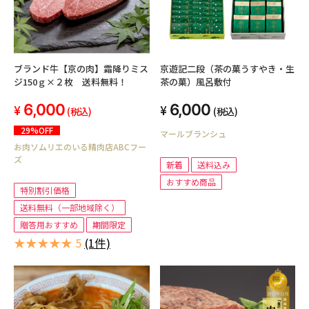
ブランド牛【京の肉】霜降りミス
京遊記二段（茶の菓うすやき・生
ジ150ｇ×２枚 送料無料！
茶の菓）風呂敷付
6,000
6,000
(税込)
(税込)
29%OFF
マールブランシュ
お肉ソムリエのいる精肉店ABCフー
ズ
新着
送料込み
おすすめ商品
特別割引価格
送料無料（一部地域除く）
贈答用おすすめ
期間限定
★★★★★ 5
(1件)