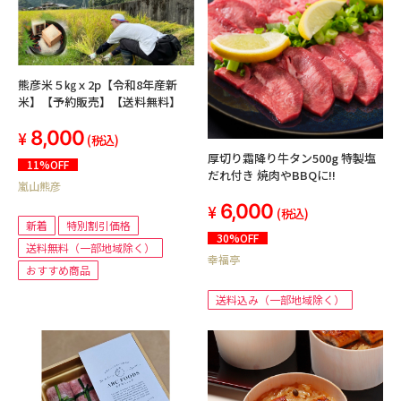
熊彦米５㎏ｘ2p【令和8年産新
米】【予約販売】【送料無料】
8,000
(税込)
厚切り霜降り牛タン500g 特製塩
11%OFF
だれ付き 焼肉やBBQに!!
嵐山熊彦
6,000
(税込)
新着
特別割引価格
30%OFF
送料無料（一部地域除く）
幸福亭
おすすめ商品
送料込み（一部地域除く）