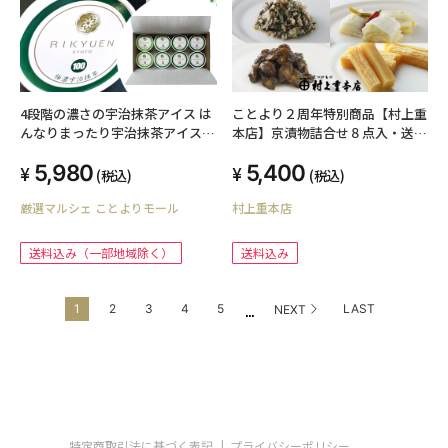
4段階の濃さの宇治抹茶アイス は
ことより２周年特別商品【村上重
んなりまったり宇治抹茶アイス 8
本店】京漬物詰合せ８点入・送料
個入り
込
5,980
5,400
(税込)
(税込)
厳選マルシェ ことよりモール
村上重本店
送料込み（一部地域除く）
送料込み
...
1
2
3
4
5
LAST
NEXT
特定商取引法に基づく表記
プライバシーポリシー