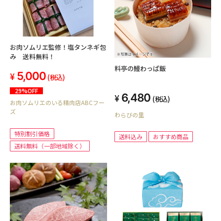
お肉ソムリエ監修！塩タンネギ包
み 送料無料！
料亭の鰻わっぱ飯
5,000
(税込)
29%OFF
6,480
(税込)
お肉ソムリエのいる精肉店ABCフー
ズ
わらびの里
特別割引価格
送料込み
おすすめ商品
送料無料（一部地域除く）