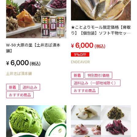
★ことよりモール限定価格【骨取
り】【個包装】ソフト干物セッ
ト 竹
6,000
W-50 大原の里【土井志ば漬本
(税込)
舗】
9%OFF
6,000
ENDEAVOR
(税込)
土井志ば漬本舗
新着
特別割引価格
送料込み（一部地域除く）
新着
送料込み
おすすめ商品
おすすめ商品