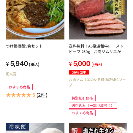
つけ担担麺5食セット
送料無料！A5厳選和牛ロースト
ビーフ 250g お肉ソムリエが監
修した全国人気ランキング１位を
5,940
5,000
獲得した実績あり！
(税込)
(税込)
29%OFF
風来房
お肉ソムリエのいる精肉店ABCフー
ズ
おすすめ商品
★★★★★ 5
(2件)
特別割引価格
送料込み（一部地域除く）
おすすめ商品