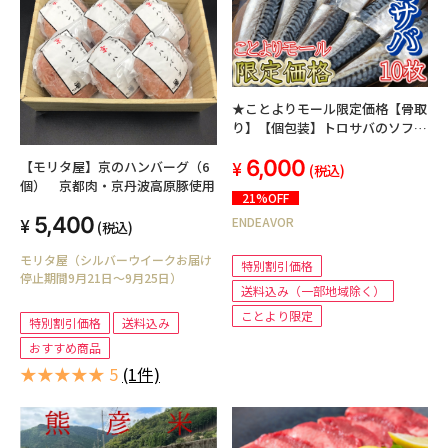
★ことよりモール限定価格【骨取
り】【個包装】トロサバのソフト
干物 無添加塩 10切セット
6,000
【モリタ屋】京のハンバーグ（6
(税込)
個） 京都肉・京丹波高原豚使用
21%OFF
5,400
ENDEAVOR
(税込)
モリタ屋（シルバーウイークお届け
特別割引価格
停止期間9月21日～9月25日）
送料込み（一部地域除く）
ことより限定
特別割引価格
送料込み
おすすめ商品
★★★★★ 5
(1件)