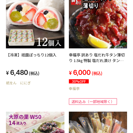
【冷凍】祇園ぽっちり12個入
幸福亭 訳あり 塩だれ牛タン薄切
り 1.5㎏ 特製 塩だれ漬け タン塩
切り落とし 牛タン 不揃い
6,480
6,000
(250g×6)
(税込)
(税込)
30%OFF
祇をん ににぎ
幸福亭
送料込み（一部地域除く）