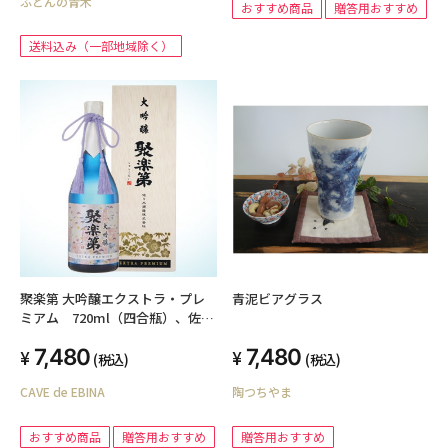
ふとんの青木
COLOR 国産生地 自社生産 羽毛布
おすすめ商品
贈答用おすすめ
団・木綿布団用 クイーンサイズ
cotton 蒲団カバー 天然繊維
送料込み（一部地域除く）
cover オリジナル ハンドメイド
ふとんかばー
聚楽第 大吟醸エクストラ・プレ
青泥ビアグラス
ミアム 720ml（四合瓶）、佐々
木酒造
7,480
7,480
(税込)
(税込)
CAVE de EBINA
陶つちやま
おすすめ商品
贈答用おすすめ
贈答用おすすめ