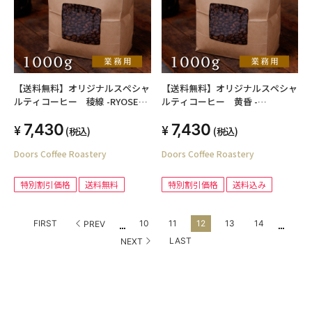
【送料無料】オリジナルスペシャ
【送料無料】オリジナルスペシャ
ルティコーヒー 稜線 -RYOSEN-
ルティコーヒー 黄昏 -
1kg シングルオリジン（業務用焙
TASOGARE- 1kg シングルオリジ
7,430
7,430
煎豆）
ン（業務用焙煎豆）
(税込)
(税込)
Doors Coffee Roastery
Doors Coffee Roastery
特別割引価格
送料無料
特別割引価格
送料込み
...
...
FIRST
10
11
12
13
14
PREV
LAST
NEXT