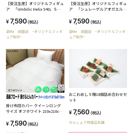
【受注生産】オリジナルフィギュ
【受注生産】オリジナルフィギュ
ア 「Umbilic Helix 540」Ｓサ
ア 「シュレーゲルアオガエル・
イズ
クリア赤」
7,590
7,590
(税込)
(税込)
姿Me 祇園店 ~オリジナルフィギ
姿Me 祇園店 ~オリジナルフィギ
ュア制作~
ュア制作~
おこわめし５種18個詰め合わせセ
ット
掛け布団カバー クイーンロング
7,560
サイズ オフホワイト 210x210cm
(税込)
綿100% 日本製 高級ブロード オ
7,590
せんしょう特選品本舗
ールシーズン 洗える ウォッシャ
(税込)
ブル 洗濯可能 ファスナー SWING