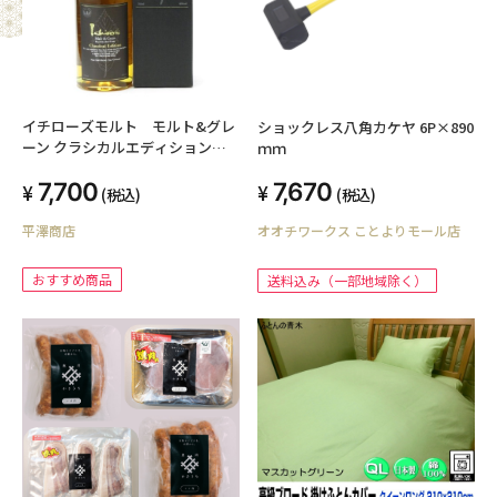
イチローズモルト モルト&グレ
ショックレス八角カケヤ 6P×890
ーン クラシカルエディション
ｍｍ
正規箱付き
7,700
7,670
(税込)
(税込)
平澤商店
オオチワークス ことよりモール店
おすすめ商品
送料込み（一部地域除く）