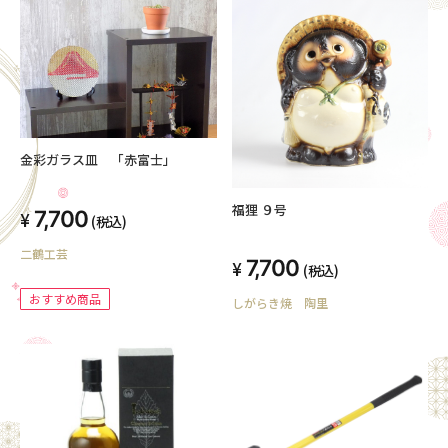
金彩ガラス皿 「赤富士」
福狸 ９号
7,700
(税込)
二鶴工芸
7,700
(税込)
おすすめ商品
しがらき焼 陶里