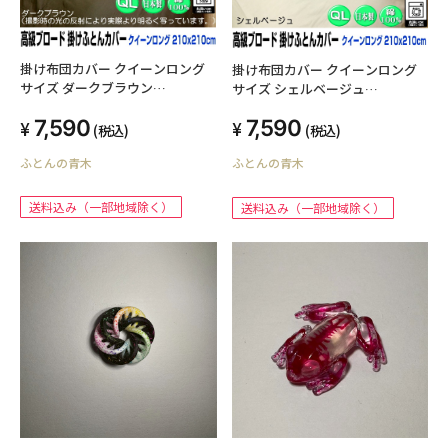
掛け布団カバー クイーンロング
掛け布団カバー クイーンロング
サイズ ダークブラウン
サイズ シェルベージュ
210x210cm 綿100% 日本製 高級
210x210cm 綿100% 日本製 高級
7,590
7,590
ブロード オールシーズン 洗える
ブロード オールシーズン 洗える
(税込)
(税込)
ウォッシャブル 洗濯可能 ファス
ウォッシャブル 洗濯可能 ファス
ふとんの青木
ナー SWING COLOR 国産生地 自
ふとんの青木
ナー SWING COLOR 国産生地 自
社生産 羽毛布団・木綿布団用 ク
社生産 羽毛布団・木綿布団用 ク
イーンサイズ cotton 蒲団カバー
イーンサイズ cotton 蒲団カバー
送料込み（一部地域除く）
送料込み（一部地域除く）
天然繊維 cover オリジナル ハン
天然繊維 cover オリジナル ハン
ドメイド ふとんかばー
ドメイド ふとんかばー