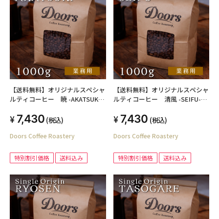
【送料無料】オリジナルスペシャ
【送料無料】オリジナルスペシャ
ルティコーヒー 暁 -AKATSUKI-
ルティコーヒー 清風 -SEIFU-
1kg シングルオリジン（業務用焙
1kg シングルオリジン（業務用焙
7,430
7,430
煎豆）
煎豆）
(税込)
(税込)
Doors Coffee Roastery
Doors Coffee Roastery
特別割引価格
送料込み
特別割引価格
送料込み