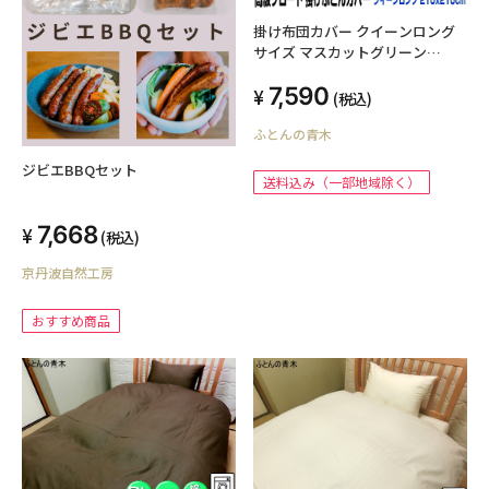
掛け布団カバー クイーンロング
サイズ マスカットグリーン
210x210cm 綿100% 日本製 高級
7,590
ブロード オールシーズン 洗える
(税込)
ウォッシャブル 洗濯可能 ファス
ふとんの青木
ナー SWING COLOR 国産生地 自
社生産 羽毛布団・木綿布団用 ク
ジビエBBQセット
イーンサイズ cotton 蒲団カバー
送料込み（一部地域除く）
天然繊維 cover オリジナル ハン
ドメイド ふとんかばー
7,668
(税込)
京丹波自然工房
おすすめ商品