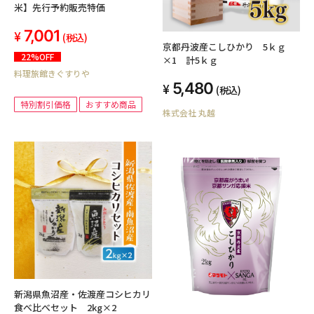
米】先行予約販売特価
7,001
(税込)
京都丹波産こしひかり 5ｋｇ
22%OFF
×1 計5ｋｇ
料理旅館きぐすりや
5,480
(税込)
特別割引価格
おすすめ商品
株式会社 丸越
新潟県魚沼産・佐渡産コシヒカリ
食べ比べセット 2kg×2