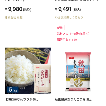
人前）
9,980
9,491
(税込)
(税込)
株式会社 丸越
わさび葉寿しうめもり
新着
送料込み（一部地域除く）
贈答用おすすめ
北海道産ゆめぴりか 5kg
秋田県産あきたこまち 5kg