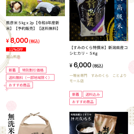
熊彦米５㎏ｘ2p【令和8年産新
米】【予約販売】【送料無料】
8,000
(税込)
【すみのくら特撰米】新潟県産コ
11%OFF
シヒカリ・５Kg
嵐山熊彦
6,000
(税込)
新着
特別割引価格
一等米専門 すみのくら ことより
送料無料（一部地域除く）
モール店
おすすめ商品
新着
送料込み
おすすめ商品