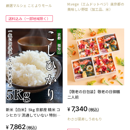
M.vege（エムドットベジ）奥京都の
厳選マルシェ ことよりモール
美味しい野菜（加工品、米）
送料込み（一部地域除く）
【敬老の日包装】敬老の日御膳
二人前
7,340
(税込)
新米【白米】5kg 京都産 精米 コ
シヒカリ 流通していない 特別な
わさび葉寿しうめもり
お米 特別栽培米 5kg
7,862
(税込)