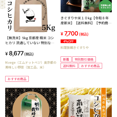
きぐすりや米１０kg【令和８年
産新米】【送料無料】【予約商
品】
7,700
(税込)
【無洗米】5kg 京都産 精米 コシ
4%OFF
ヒカリ 流通していない 特別なお
料理旅館きぐすりや
米 特別栽培米 5kg
8,677
(税込)
新着
特別割引価格
M.vege（エムドットベジ）奥京都の
送料無料
おすすめ商品
美味しい野菜（加工品、米）
おすすめ商品