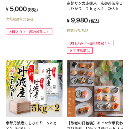
京都サンガ応援米 京都丹波産こ
5,000
しひかり ２ｋｇ×４ 計８ｋｇ
(税込)
【送料込み】
9,980
大和物産株式会社
(税込)
株式会社 丸越
送料込み（一部地域除く）
送料込み（一部地域除く）
おすすめ商品
京都丹波産こしひかり 5ｋｇ
【敬老の日包装】あでやか手鞠わ
×2 計10ｋｇ
さび葉寿し12個×２箱セット（二