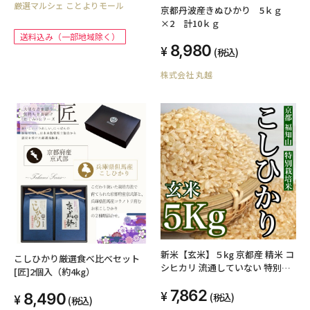
厳選マルシェ ことよりモール
京都丹波産きぬひかり 5ｋｇ
×2 計10ｋｇ
送料込み（一部地域除く）
8,980
(税込)
株式会社 丸越
新米【玄米】５kg 京都産 精米 コ
こしひかり厳選食べ比べセット
シヒカリ 流通していない 特別な
[匠]2個入（約4kg）
お米 特別栽培米 ５kg
7,862
8,490
(税込)
(税込)