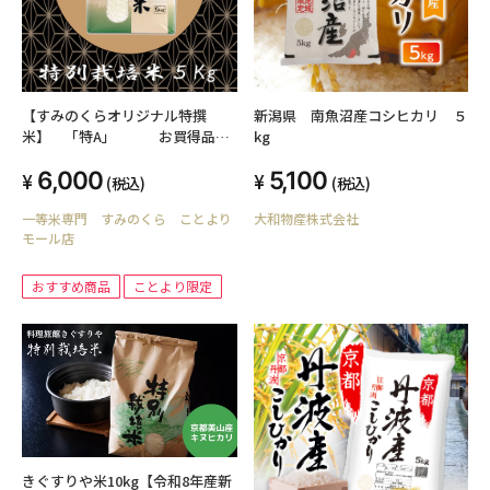
【すみのくらオリジナル特撰
新潟県 南魚沼産コシヒカリ ５
米】 「特A」 お買得品・
kg
特別栽培米・５Kg
6,000
5,100
(税込)
(税込)
一等米専門 すみのくら ことより
大和物産株式会社
モール店
おすすめ商品
ことより限定
きぐすりや米10kg【令和8年産新