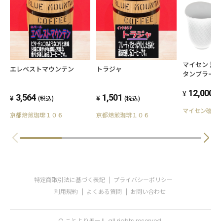
マイセン 波
エレベストマウンテン
トラジャ
タンブラー
グコーヒー
りモール限
12,000
(
3,564
1,501
(税込)
(税込)
マイセン磁器
京都焙煎珈琲１０６
京都焙煎珈琲１０６
特定商取引法に基づく表記
プライバシーポリシー
利用規約
よくある質問
お問い合わせ
© ことよりモール all rights reserved.