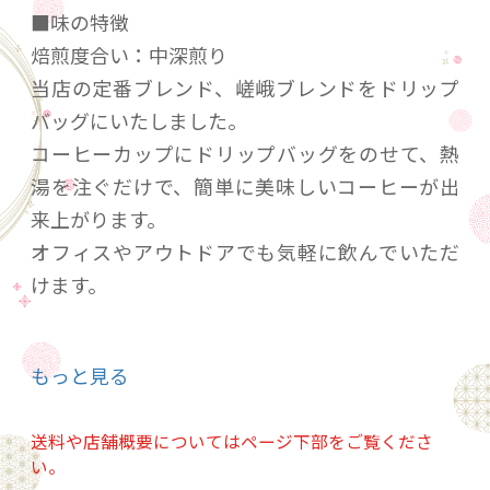
■味の特徴
焙煎度合い：中深煎り
当店の定番ブレンド、嵯峨ブレンドをドリップ
バッグにいたしました。
コーヒーカップにドリップバッグをのせて、熱
湯を注ぐだけで、簡単に美味しいコーヒーが出
来上がります。
オフィスやアウトドアでも気軽に飲んでいただ
けます。
味わいはバランスのとれたコクと甘さ、すっき
もっと見る
りとした飲み口と奥行きのある後口をお楽しみ
いただけます。
送料や店舗概要についてはページ下部をご覧くださ
い。
■ドリップバッグの美味しい淹れ方