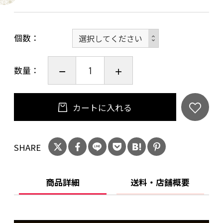
最初に熱湯を少量注ぎ30秒蒸らします。
粉がこぼれないように２〜３回に分けてゆっく
個数
りと熱湯を注いでください。
コーヒーカップにドリップバッグが浸るくらい
数量：
まで注ぎます
■商品情報
カートに入れる
・品名 ：レギュラーコーヒー（ドリップ
バッグ入り）
・原材料名 ：コーヒー豆
SHARE
・生豆原産国：グァテマラ・ブラジル
・内容量 ：10g
商品詳細
送料・店舗概要
・保存方法 ：直射日光、高温多湿を避ける