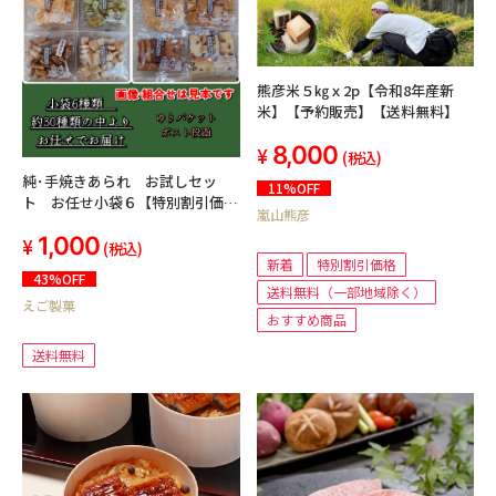
熊彦米５㎏ｘ2p【令和8年産新
米】【予約販売】【送料無料】
8,000
(税込)
純･手焼きあられ お試しセッ
11%OFF
ト お任せ小袋６【特別割引価
嵐山熊彦
格】【ゆうパケット】【送料無
1,000
料】【A4サイズのポスト投函】
(税込)
新着
特別割引価格
43%OFF
送料無料（一部地域除く）
えご製菓
おすすめ商品
送料無料