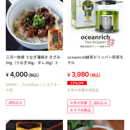
三河一色産 うなぎ蒲焼き きざみ
oceanrich緑茶ドリッパー煎茶モ
50g（うなぎ30g、タレ20g）2食
デル
入 × ３袋 冷凍
4,000
3,980
(税込)
(税込)
33%OFF
SHEEN！_foodshop ことよりモー
ル店
お茶の京都の特産品
送料込み
お茶の京都
送料込み
おすすめ商品