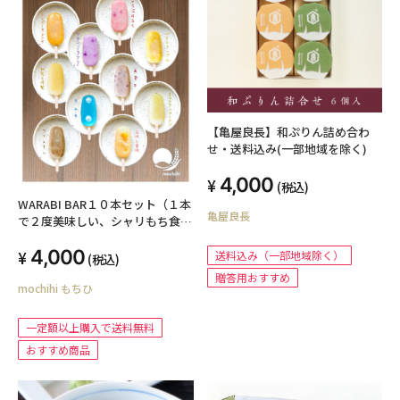
【亀屋良長】和ぷりん詰め合わ
せ・送料込み(一部地域を除く)
4,000
(税込)
WARABI BAR１０本セット（１本
亀屋良長
で２度美味しい、シャリもち食感
和スイーツ）
4,000
送料込み（一部地域除く）
(税込)
贈答用おすすめ
mochihi もちひ
一定額以上購入で送料無料
おすすめ商品