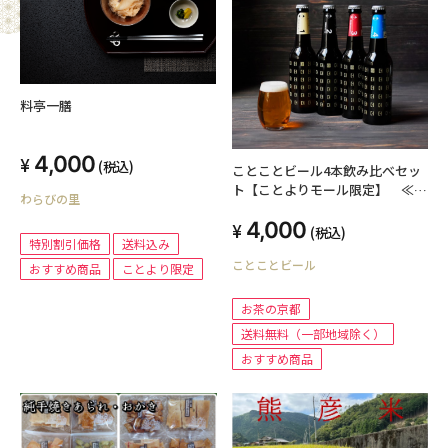
料亭一膳
4,000
(税込)
ことことビール4本飲み比べセッ
ト【ことよりモール限定】 ≪送
わらびの里
料無料（一部地域除く）≫
4,000
(税込)
特別割引価格
送料込み
ことことビール
おすすめ商品
ことより限定
お茶の京都
送料無料（一部地域除く）
おすすめ商品