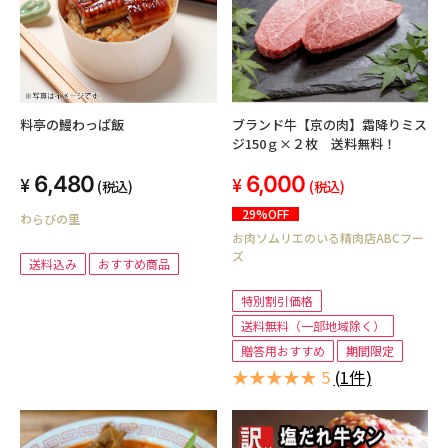
料亭の鰻わっぱ飯
ブランド牛【京の肉】霜降りミス
ジ150ｇ×２枚 送料無料！
6,480
6,000
(税込)
(税込)
29%OFF
わらびの里
お肉ソムリエのいる精肉店ABCフー
ズ
送料込み
おすすめ商品
特別割引価格
送料無料（一部地域除く）
贈答用おすすめ
期間限定
★★★★★ 5
(1件)