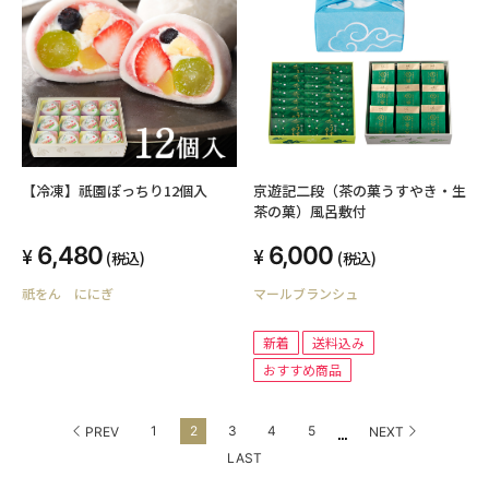
【冷凍】祇園ぽっちり12個入
京遊記二段（茶の菓うすやき・生
茶の菓）風呂敷付
6,480
6,000
(税込)
(税込)
祇をん ににぎ
マールブランシュ
新着
送料込み
おすすめ商品
...
1
2
3
4
5
PREV
NEXT
LAST