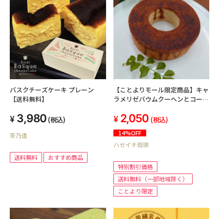
【ことよりモール限定商品】キャ
バスクチーズケーキ プレーン
ラメリゼバウムクーヘンとコーヒ
【送料無料】
ー5パックのセット
2,050
3,980
(税込)
(税込)
14%OFF
茶乃逢
ハセイチ珈琲
送料無料
おすすめ商品
特別割引価格
送料無料（一部地域除く）
ことより限定