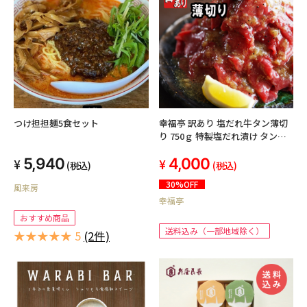
つけ担担麺5食セット
幸福亭 訳あり 塩だれ牛タン薄切
り 750ｇ 特製塩だれ漬け タン塩
切り落とし 牛タン 不揃い
5,940
4,000
(250g×3)
(税込)
(税込)
30%OFF
風来房
幸福亭
おすすめ商品
送料込み（一部地域除く）
★★★★★ 5
(2件)