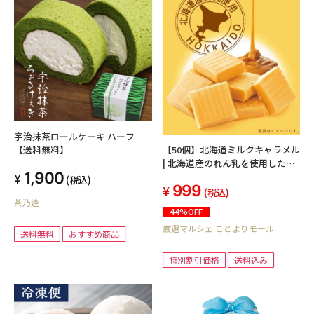
宇治抹茶ロールケーキ ハーフ
【50個】北海道ミルクキャラメル
【送料無料】
| 北海道産のれん乳を使用したこ
1,900
くのある味。
(税込)
999
(税込)
茶乃逢
44%OFF
厳選マルシェ ことよりモール
送料無料
おすすめ商品
特別割引価格
送料込み