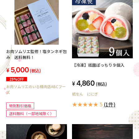
お肉ソムリエ監修！塩タンネギ包
み 送料無料！
【冷凍】祇園ぽっちり９個入
5,000
(税込)
29%OFF
4,860
(税込)
お肉ソムリエのいる精肉店ABCフー
ズ
祇をん ににぎ
★★★★★ 5
(1件)
特別割引価格
送料無料（一部地域除く）