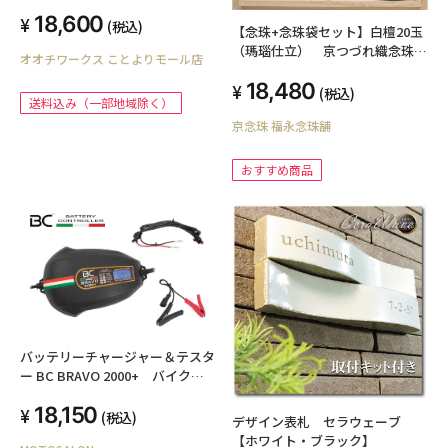
18,600
(税込)
【念珠+念珠袋セット】白檀20玉
（瑪瑙仕立） 京つづれ織念珠
オオチワークス ことよりモール店
袋 トグサ色（男性用本絹房仕
18,480
立・桐函入）
(税込)
送料込み（一部地域除く）
京念珠 福永念珠舗
おすすめ商品
バッテリーチャージャー＆テスタ
ー BC BRAVO 2000+ バイク
【12V用】
18,150
(税込)
デザイン表札 セラウェーブ
【ホワイト・ブラック】