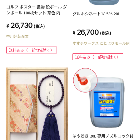
ゴルフ ポスター 長物 段ボール ダ
ンボール 100枚セット 茶色 内寸
グルホシネート18.5% 20L
約125mmx125mmx1210mm 紙
26,730
の厚さ5mm 日本製 ゴルフクラブ
(税込)
ポスター 長物 収納 梱包
26,700
(税込)
中川包装産業
オオチワークス ことよりモール店
送料込み（一部地域除く）
送料込み（一部地域除く）
はや効き 20L 専用ノズルコック付