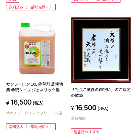
送料込み（一部地域除く）
サンフーロン 10L 除草剤 農耕地
「社長ご就任の御祝い」のご尊名
用 希釈タイプ ジェネリック農薬
の歌額
大成農材
16,500
(税込)
16,500
(税込)
オオチワークス ことよりモール店
夢京都館
送料込み（一部地域除く）
贈答用おすすめ