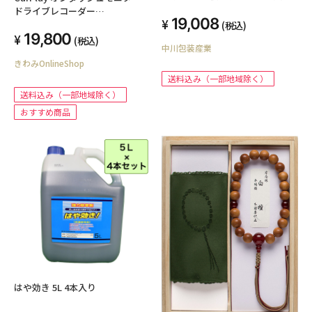
125mmx125mmx1210mm 紙の
ドライブレコーダー
19,008
厚さ5mm 日本製 ゴルフクラブ
IOS/Android端末に対応
(税込)
ポスター 長物 収納 梱包
19,800
(税込)
中川包装産業
きわみOnlineShop
送料込み（一部地域除く）
送料込み（一部地域除く）
おすすめ商品
はや効き 5L 4本入り