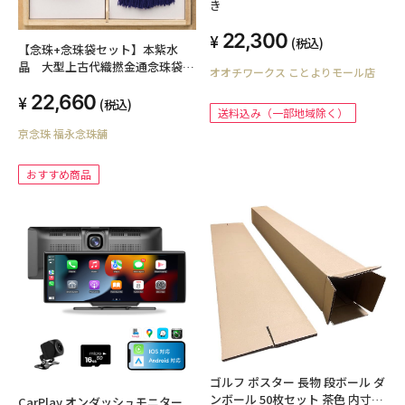
き
22,300
(税込)
【念珠+念珠袋セット】本紫水
晶 大型上古代織撚金通念珠袋
オオチワークス ことよりモール店
（女性用本絹房仕立・桐函入）
22,660
(税込)
送料込み（一部地域除く）
京念珠 福永念珠舗
おすすめ商品
ゴルフ ポスター 長物 段ボール ダ
ンボール 50枚セット 茶色 内寸約
CarPlay オンダッシュモニター