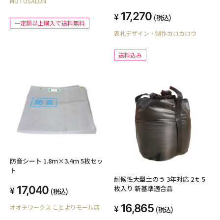
MOTOSALON
17,270
(税込)
一定額以上購入で送料無料
表札デザイン・制作カロカロウ
送料込み
防音シート 1.8ｍ×3.4ｍ 5枚セッ
ト
耐候性大型土のう 3年対応 2ｔ 5
17,040
枚入り 新基準適合品
(税込)
16,865
オオチワークス ことよりモール店
(税込)