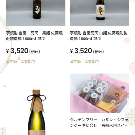
芋焼酎 吉宝 亮天 黒麹 佐藤焼
芋焼酎 吉宝亮天 白麹 佐藤焼酎製
酎製造場 1800ml 25度
造場 1800ml 25度
3,520
3,520
(税込)
(税込)
酒本舗 太右衛門
酒本舗 太右衛門
グルテンフリー カヌレ・シフォ
ンケーキ詰合せ 古都米粉スイー
ツギフトセット