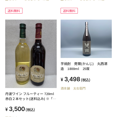
送料無料
送料無料
芋焼酎 莞爾(かんじ) 丸西酒
造 1800ml 25度
3,498
(税込)
酒本舗 太右衛門
丹波ワイン フルーティー 720ml
赤白２本セット(送料込み) ※「お
歳暮」「ギフト対応」「熨斗対
3,500
応」いたします
(税込)