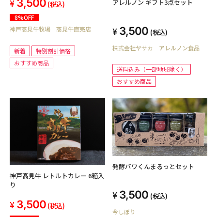
3,500
アレルノン ギフト3点セット
(税込)
8%OFF
3,500
神戸髙見牛牧場 髙見牛直売店
(税込)
株式会社ヤサカ アレルノン食品
新着
特別割引価格
おすすめ商品
送料込み（一部地域除く）
おすすめ商品
発酵パワくんまるっとセット
神戸髙見牛 レトルトカレー 6箱入
り
3,500
(税込)
3,500
(税込)
今しぼり