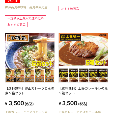
7%OFF
神戸髙見牛牧場 髙見牛直売店
おすすめ商品
一定額以上購入で送料無料
おすすめ商品
【送料無料】得正カレーうどんの
【送料無料】上等カレーキレの黒
素５箱セット
５箱セット
3,500
3,500
(税込)
(税込)
上等カレー ことよりモール店
上等カレー ことよりモール店