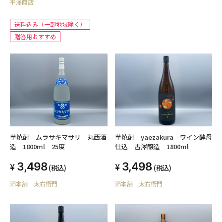
平澤商店
送料込み（一部地域除く）
贈答用おすすめ
芋焼酎 ムラサキマサリ 丸西酒
芋焼酎 yaezakura ワイン酵母
造 1800ml 25度
仕込 古澤醸造 1800ml
3,498
3,498
(税込)
(税込)
酒本舗 太右衛門
酒本舗 太右衛門