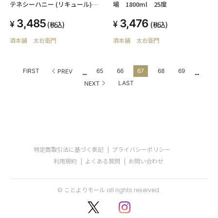
場 1800ml 25度
テネシーハニー (リキュール)
700ml 35度
3,476
3,485
(税込)
(税込)
酒本舗 太右衛門
酒本舗 太右衛門
...
...
FIRST
65
66
67
68
69
PREV
LAST
NEXT
特定商取引法に基づく表記
プライバシーポリシー
利用規約
よくある質問
お問い合わせ
© ことよりモール all rights reserved.