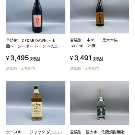
麦焼酎 中々 黒木本店
芋焼酎 CEDAR DAWN 〜玉
1800ml 25度
茜〜 シーダー ドーン 〜たまあ
かね〜 1800ml
3,491
3,495
(税込)
(税込)
酒本舗 太右衛門
酒本舗 太右衛門
麦焼酎 銀の水 佐藤焼酎製造
ウイスキー ジャック ダニエル