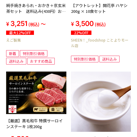
純手焼きあられ・おかき＋京玄米
【アウトレット】開花亭 ハヤシ
茶セット 送料込み(430円）お任
200g × 10食セット
せ小袋6袋 ギフト・自宅用選べ
3,251
3,500
る
～
(税込)
(税込)
最大12%OFF
22%OFF
えご製菓
SHEEN！_foodshop ことよりモー
ル店
新着
特別割引価格
特別割引価格
送料込み
送料込み
おすすめ商品
【厳選】黒毛和牛 特撰サーロイ
ンステーキ 1枚200g