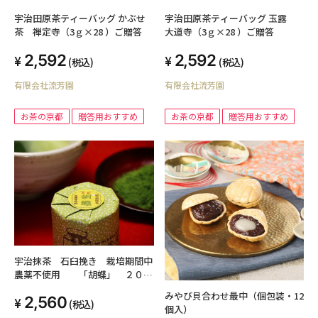
宇治田原茶ティーバッグ かぶせ
宇治田原茶ティーバッグ 玉露
茶 禅定寺（3ｇ×28 ）ご贈答
大道寺（3ｇ×28 ）ご贈答
2,592
2,592
(税込)
(税込)
有限会社流芳園
有限会社流芳園
お茶の京都
贈答用おすすめ
お茶の京都
贈答用おすすめ
宇治抹茶 石臼挽き 栽培期間中
農薬不使用 「胡蝶」 ２０
g 缶入
みやび貝合わせ最中（個包装・12
2,560
(税込)
個入）