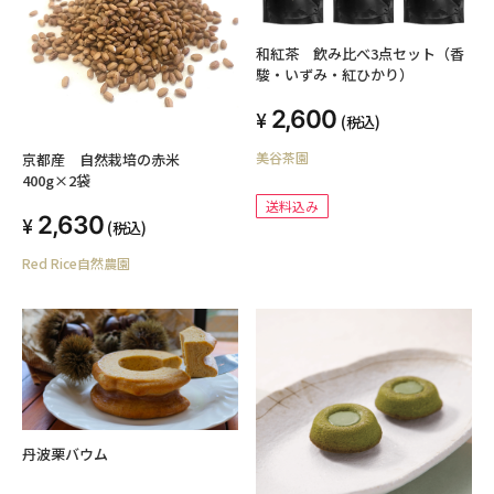
和紅茶 飲み比べ3点セット（香
駿・いずみ・紅ひかり）
2,600
(税込)
美谷茶園
京都産 自然栽培の赤米
400g×2袋
送料込み
2,630
(税込)
Red Rice自然農園
丹波栗バウム