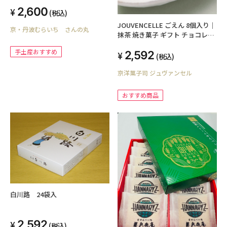
2,600
(税込)
JOUVENCELLE ごえん 8個入り｜
京・丹波むらいち さんの丸
抹茶 焼き菓子 ギフト チョコレー
ト チョコ ケーキ
手土産おすすめ
2,592
(税込)
京洋菓子司 ジュヴァンセル
おすすめ商品
白川路 24袋入
2,592
(税込)