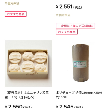
皐盧庵茶舗
2,551
(税込)
おすすめ商品
京橘総本店
一定額以上購入で送料無料
おすすめ商品
【鍵善良房】はんニャリン和三
ポリチューブ 折径250ｍｍ×50M
盆 １箱（送料込み）
約150Φ
2,550
2,545
(税込)
(税込)