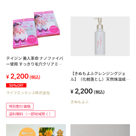
テイジン 美人革命 ナノファイバ
ー使用 すっきり毛穴クリアミト
ン ２個セット ツルツルお肌に！
【きぬもよふクレンジングジェ
2,200
(税込)
ル】（化粧落とし）天然保湿成分
絹セリシン配合
50%OFF
2,200
(税込)
ライフエッセンス株式会社
きぬもよふ
特別割引価格
送料無料（一部地域除く）