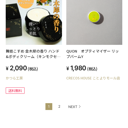
舞妓こすめ 金木犀の香り ハンド
QUON オプティマイザー リッ
&ボディクリーム（キンモクセ
プバームY
イ）【送料無料】
2,090
1,980
(税込)
(税込)
かつら工房
CRECOS HOUSE ことよりモール店
送料無料
1
2
NEXT