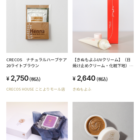
CRECOS ナチュラルハーブケア
【きぬもよふUVクリーム】（日
20ライトブラウン
焼け止めクリーム・化粧下地）
SPF50+ PA++++ 天然保湿成分
2,750
2,640
絹セリシン配合
(税込)
(税込)
CRECOS HOUSE ことよりモール店
きぬもよふ