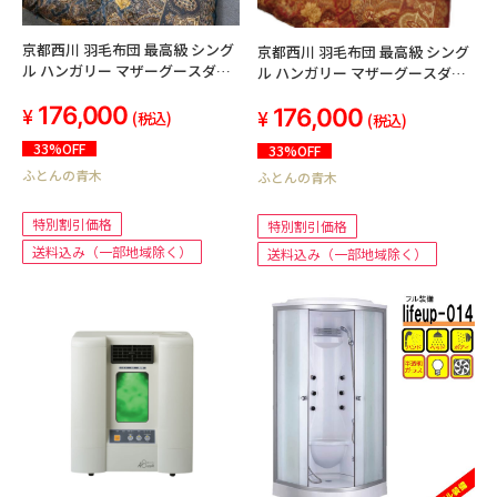
京都西川 羽毛布団 最高級 シング
京都西川 羽毛布団 最高級 シング
ル ハンガリー マザーグースダウ
ル ハンガリー マザーグースダウ
ン 93% ブルー 日本製
ン 93% レッド 日本製
176,000
176,000
150x210cm 1.2kg 綿100%生地 ダ
150x210cm 1.2kg 綿100%生地 ダ
(税込)
(税込)
ブルフェイス・キルト 西川品質
ブルフェイス・キルト 西川品質
33%OFF
33%OFF
専門店用製品 最高級品 羽毛ふと
専門店用製品 最高級品 羽毛ふと
ふとんの青木
ん 冬寝具 ふっくら あったか 羽毛
ふとんの青木
ん 冬寝具 ふっくら あったか 羽毛
掛け布団 おすすめ 1枚限 稀少品
掛け布団 おすすめ 1枚限 稀少品
特別割引価格
特別割引価格
送料込み（一部地域除く）
送料込み（一部地域除く）