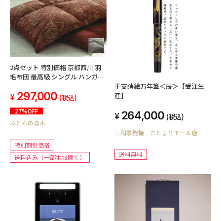
2点セット 特別価格 京都西川 羽
毛布団 最高級 シングル ハンガリ
ー マザーグースダウン 93% ブル
干支蒔絵万年筆＜辰＞【受注生
297,000
ー&レッド 日本製 150x210cm
産】
(税込)
1.2kg 綿100%生地 ダブルフェイ
27%OFF
264,000
ス・キルト 西川品質 最高級品 羽
(税込)
ふとんの青木
毛ふとん ふっくら あったか 羽毛
三和事務機 ことよりモール店
掛け布団 おすすめ 1枚限 稀少品
特別割引価格
送料無料
送料込み（一部地域除く）