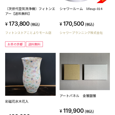
〔次世代空気洗浄機〕フィトンエ
シャワールーム lifeup-014
アー【送料無料】
173,800
170,500
(税込)
(税込)
フィトンストアことよりモール店
シャワープランニング株式会社
お茶の京都
送料無料
アートパネル 金雅銀雅
彩磁花水木花入
119,900
(税込)