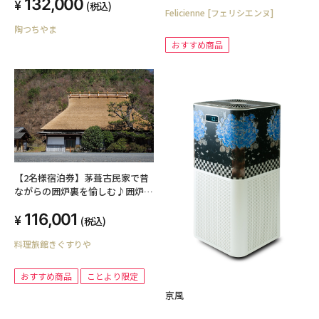
132,000
(税込)
Felicienne [フェリシエンヌ]
陶つちやま
おすすめ商品
【2名様宿泊券】茅葺古民家で昔
ながらの囲炉裏を愉しむ♪囲炉裏
で地鶏鍋【１泊２食付】
116,001
(税込)
料理旅館きぐすりや
おすすめ商品
ことより限定
京風