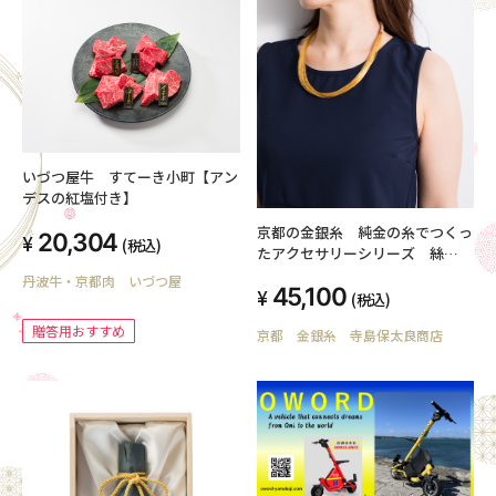
いづつ屋牛 すてーき小町【アン
デスの紅塩付き】
京都の金銀糸 純金の糸でつくっ
20,304
(税込)
たアクセサリーシリーズ 絲
tabane セミロングネックレス
丹波牛・京都肉 いづつ屋
45,100
(税込)
贈答用おすすめ
京都 金銀糸 寺島保太良商店