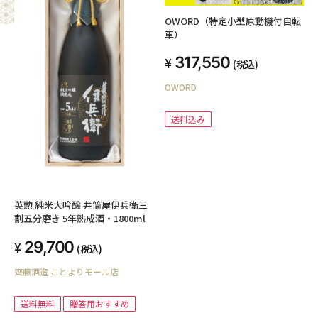
OWORD（特定小型原動機付自転
車）
317,550
(税込)
OWORD
送料込み
英勲 純米大吟醸 井筒屋伊兵衛三
割五分磨き 5年熟成酒・1800ml
29,700
(税込)
齊藤酒造 ことよりモール店
送料無料
贈答用おすすめ