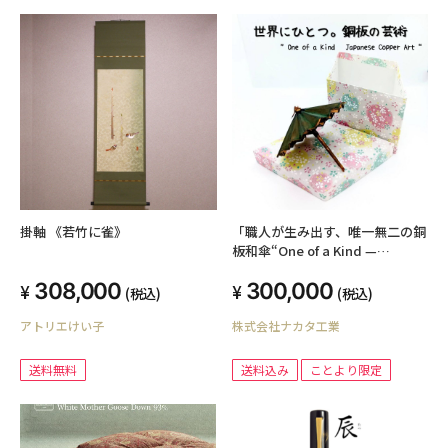
掛軸 《若竹に雀》
「職人が生み出す、唯一無二の銅
板和傘“One of a Kind —
Japanese Copper Umbrella”
308,000
300,000
(税込)
(税込)
アトリエけい子
株式会社ナカタ工業
送料無料
送料込み
ことより限定