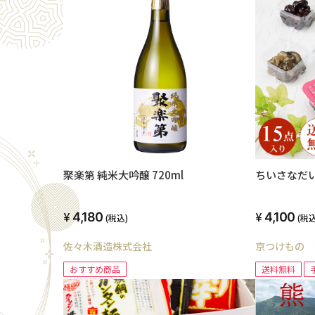
聚楽第 純米大吟醸 720ml
ちいさなだい
4,180
4,100
(税込)
(税込
佐々木酒造株式会社
京つけもの 
おすすめ商品
送料無料