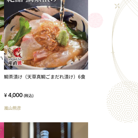
ハ
鯛茶漬け（天草真鯛ごまだれ漬け）6食
4,000
(税込)
嵐山熊彦