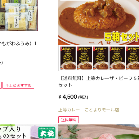
かもがわふうみ）1
込)
【送料無料】上等カレーザ・ビーフ５
セット
手土産おすすめ
4,500
(税込)
上等カレー ことよりモール店
送料無料