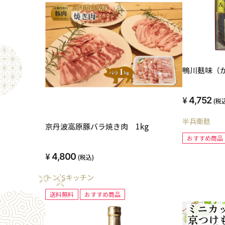
鴨川麸味（
4,752
(税
半兵衛麸
京丹波高原豚バラ焼き肉 1kg
おすすめ商品
4,800
(税込)
トン’Sキッチン
送料無料
おすすめ商品