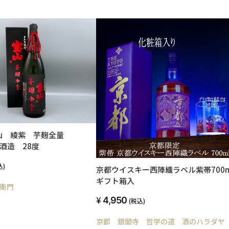
山 綾紫 芋麹全量
西酒造 28度
込)
京都ウイスキー西陣織ラベル紫帯700m
ギフト箱入
衛門
4,950
(税込)
京都 銀閣寺 哲学の道 酒のハラダヤ