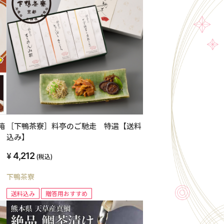
箱
［下鴨茶寮］料亭のご馳走 特選【送料
込み】
4,212
(税込)
下鴨茶寮
送料込み
贈答用おすすめ