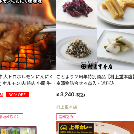
ことより２周年特別商品【村上重本店
ｇ ホルモン 肉 焼肉 小腸 牛も
京漬物詰合せ４点入・送料込
つ ホルモン焼き BBQ 大蒜
3,240
30%OFF
込)
(税込)
村上重本店
部地域除く）
送料込み