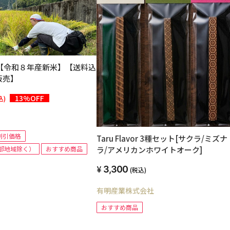
g【令和８年産新米】【送料込
販売】
13%OFF
込)
割引価格
Taru Flavor 3種セット[サクラ/ミズナ
部地域除く）
おすすめ商品
ラ/アメリカンホワイトオーク]
3,300
(税込)
有明産業株式会社
おすすめ商品