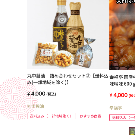
丸中醤油 詰め合わせセット②【送料込
幸福亭 国産牛 大トロホルモン にんにく
み(一部地域を除く)】
味噌味 600
4,000
(税込)
4,000
(税
丸中醤油
幸福亭
送料込み（一部地域除く）
おすすめ商品
送料込み（一