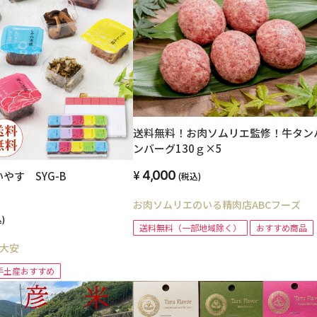
送料無料！お肉ソムリエ監修！牛タン
ンバーグ130ｇ×5
4,000
やす SYG-B
(税込)
お肉ソムリエのいる精肉店ABCフーズ
)
送料無料（一部地域除く）
おすすめ商品
大安
手土産おすすめ