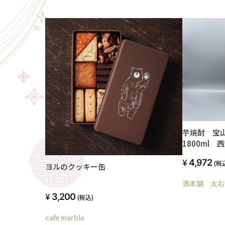
芋焼酎 宝
1800ml 
4,972
(税
ヨルのクッキー缶
酒本舗 太右
3,200
(税込)
cafe marble