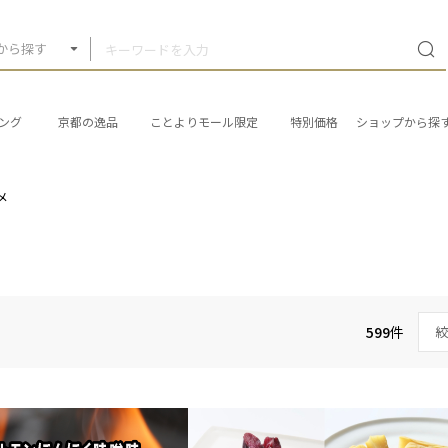
から探す
ング
京都の逸品
ことよりモール限定
特別価格
ショップから探
メ
599
件
絞