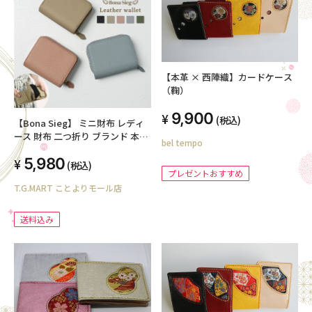
【本革 × 西陣織】カードケース
（鞠）
9,900
(税込)
【Bona Sieg】 ミニ財布 レディ
ース 財布 二つ折り ブランド 本革
bel tempo
大容量 シボ コンパクト 大きく開
5,980
く BOX型 小銭入れ 札入れ カード
(税込)
プレゼントおすすめ
入れ 多い カードケース じゃばら
T.G.MART ことよりモール店
革 レザー おしゃれ かわいい メン
ズ くすみカラー スキミング防止
小さめ 大人
送料込み