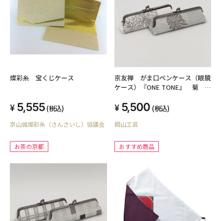
燦彩糸 宝くじケース
京友禅 がま口ペンケース（眼鏡
ケース）『ONE TONE』 菊 モ
ノトーン
5,555
5,500
(税込)
(税込)
京山城燦彩糸（さんさいし）協議会
岡山工芸
お茶の京都
おすすめ商品