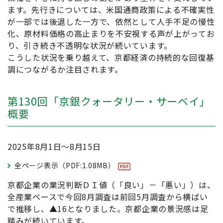
ます。先行きについては、米国通商政策による不確実性
が一部では後退した一方で、依然として人手不足の慢性
化、原材料価格の高止まりを不安視する声が上がってお
り、引き続き不透明な状況が続いています。
こうした状況を乗り越えて、京都経済の持続的な回復基
調につながるか注目されます。
第130回「京銀クォータリー・サーベイ」
概要
2025年8月1日～8月15日
全ページ表示（PDF:1.08MB）
京都企業の業況判断ＤＩ値（「良い」－「悪い」）は、
全産業ベースで今回8月調査は前回5月調査から横ばい
で推移し、▲16となりました。京都企業の景況感は足
踏みが続いています。