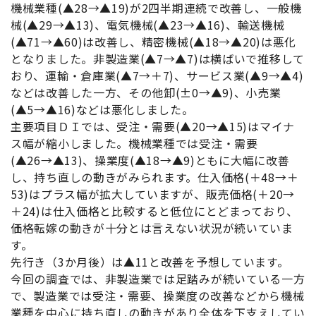
機械業種(▲28→▲19)が2四半期連続で改善し、一般機
械(▲29→▲13)、電気機械(▲23→▲16)、輸送機械
(▲71→▲60)は改善し、精密機械(▲18→▲20)は悪化
となりました。非製造業(▲7→▲7)は横ばいで推移して
おり、運輸・倉庫業(▲7→＋7)、サービス業(▲9→▲4)
などは改善した一方、その他卸(±0→▲9)、小売業
(▲5→▲16)などは悪化しました。
主要項目ＤＩでは、受注・需要(▲20→▲15)はマイナ
ス幅が縮小しました。機械業種では受注・需要
(▲26→▲13)、操業度(▲18→▲9)ともに大幅に改善
し、持ち直しの動きがみられます。仕入価格(＋48→＋
53)はプラス幅が拡大していますが、販売価格(＋20→
＋24)は仕入価格と比較すると低位にとどまっており、
価格転嫁の動きが十分とは言えない状況が続いていま
す。
先行き（3か月後）は▲11と改善を予想しています。
今回の調査では、非製造業では足踏みが続いている一方
で、製造業では受注・需要、操業度の改善などから機械
業種を中心に持ち直しの動きがあり全体を下支えしてい