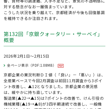
響、資材等の調達難、人手不足など、景気の不透明感に
対する懸念がなお一層強まっています。
こうした状況を乗り越えて、京都経済が今後も回復基調
を維持できるか注目されます。
第132回「京銀クォータリー・サーベイ」
概要
2026年2月1日～2月15日
全ページ表示（PDF:1.08MB）
京都企業の業況判断ＤＩ値（「良い」－「悪い」）は、
全産業ベースで今回2月調査は前回11月調査から3ポイ
ント改善し、▲12となりました。京都企業の景況感
は、緩やかに持ち直しています。
製造業(▲22→▲15)は7ポイントの改善で、けん引役の
機械業種(▲19→▲8)が3四半期連続で改善し、一般機