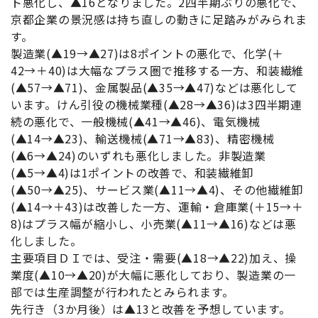
ト悪化し、▲16となりました。2四半期ぶりの悪化で、
京都企業の景況感は持ち直しの動きに足踏みがみられま
す。
製造業(▲19→▲27)は8ポイントの悪化で、化学(＋
42→＋40)は大幅なプラス圏で推移する一方、和装繊維
(▲57→▲71)、金属製品(▲35→▲47)などは悪化して
います。けん引役の機械業種(▲28→▲36)は3四半期連
続の悪化で、一般機械(▲41→▲46)、電気機械
(▲14→▲23)、輸送機械(▲71→▲83)、精密機械
(▲6→▲24)のいずれも悪化しました。非製造業
(▲5→▲4)は1ポイントの改善で、和装繊維卸
(▲50→▲25)、サービス業(▲11→▲4)、その他繊維卸
(▲14→＋43)は改善した一方、運輸・倉庫業(＋15→＋
8)はプラス幅が縮小し、小売業(▲11→▲16)などは悪
化しました。
主要項目ＤＩでは、受注・需要(▲18→▲22)加え、操
業度(▲10→▲20)が大幅に悪化しており、製造業の一
部では生産調整が行われたとみられます。
先行き（3か月後）は▲13と改善を予想しています。