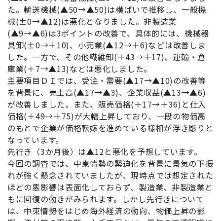
た。輸送機械(▲50→▲50)は横ばいで推移し、一般機
械(±0→▲12)は悪化となりました。非製造業
(▲9→▲6)は3ポイントの改善で、具体的には、機械器
具卸(±0→＋10)、小売業(▲12→＋6)などは改善しま
した。一方で、その他繊維卸(＋43→＋17)、運輸・倉
庫業(＋7→▲13)などは悪化しました。
主要項目ＤＩでは、受注・需要(▲17→▲10)の改善等
を背景に、売上高(▲17→▲3)、企業収益(▲13→▲6)
が改善しました。また、販売価格(＋17→＋36)と仕入
価格(＋49→＋75)が大幅上昇しており、一段の物価高
のもとで企業が価格転嫁を進めている様相が浮き彫りと
なっています。
先行き（3か月後）は▲12と悪化を予想しています。
今回の調査では、中東情勢の緊迫化を背景に景気の下振
れが強く懸念されていましたが、現時点では想定された
ほどの悪影響は表面化しておらず、製造業、非製造業と
もに回復の動きがみられます。しかし先行きについて
は、中東情勢をはじめ海外経済の動向、物価上昇の影