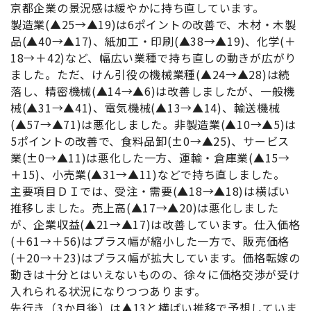
京都企業の景況感は緩やかに持ち直しています。
製造業(▲25→▲19)は6ポイントの改善で、木材・木製
品(▲40→▲17)、紙加工・印刷(▲38→▲19)、化学(＋
18→＋42)など、幅広い業種で持ち直しの動きが広がり
ました。ただ、けん引役の機械業種(▲24→▲28)は続
落し、精密機械(▲14→▲6)は改善しましたが、一般機
械(▲31→▲41)、電気機械(▲13→▲14)、輸送機械
(▲57→▲71)は悪化しました。非製造業(▲10→▲5)は
5ポイントの改善で、食料品卸(±0→▲25)、サービス
業(±0→▲11)は悪化した一方、運輸・倉庫業(▲15→
＋15)、小売業(▲31→▲11)などで持ち直しました。
主要項目ＤＩでは、受注・需要(▲18→▲18)は横ばい
推移しました。売上高(▲17→▲20)は悪化しました
が、企業収益(▲21→▲17)は改善しています。仕入価格
(＋61→＋56)はプラス幅が縮小した一方で、販売価格
(＋20→＋23)はプラス幅が拡大しています。価格転嫁の
動きは十分とはいえないものの、徐々に価格交渉が受け
入れられる状況になりつつあります。
先行き（3か月後）は▲13と横ばい推移で予想していま