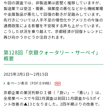
今回の調査では、非製造業は底堅く推移していますが、
製造業では受注・需要、操業度の悪化などから機械業種
や金属製品が悪化して回復の動きが足踏みしています。
先行きについては人手不足の慢性化やアメリカの今後の
通商政策による影響を不安視する声も上がっています。
こうした状況を乗り越えて、京都経済が回復トレンドに
再び向かうかどうか注目されます。
第128回「京銀クォータリー・サーベイ」
概要
2025年2月1日～2月15日
全ページ表示（PDF:0.9MB）
京都企業の業況判断ＤＩ値（「良い」－「悪い」）は、
全産業ベースで今回2月調査は前回11月調査から5ポイ
ント改善の▲13となりました。2四半期ぶりの改善で、