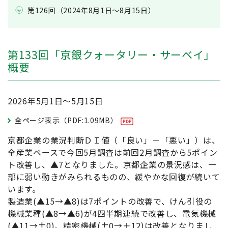
第126回（2024年8月1日～8月15日）
第133回「京銀クォータリー・サーベイ」
概要
2026年5月1日～5月15日
全ページ表示（PDF:1.09MB）
京都企業の業況判断ＤＩ値（「良い」－「悪い」）は、
全産業ベースで今回5月調査は前回2月調査から5ポイン
ト改善し、▲7となりました。京都企業の景況感は、一
部に弱い動きがみられるものの、緩やかな回復が続いて
います。
製造業(▲15→▲8)は7ポイントの改善で、けん引役の
機械業種(▲8→▲6)が4四半期連続で改善し、電気機械
(▲11→±0)、精密機械(±0→＋12)は改善となりまし