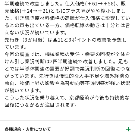
半期連続で改善しました。仕入価格(＋61→＋58)、販
売価格(＋24→＋21)ともにプラス幅がやや縮小しまし
た。引き続き原材料価格の高騰が仕入価格に影響してい
るとの声も出ている一方、価格転嫁の動きは十分とは言
えない状況が続いています。
先行き（3か月後）は▲11と3ポイントの改善を予想し
ています。
今回の調査では、機械業種の受注・需要の回復が全体を
けん引し業況判断は2四半期連続で改善しました。足も
とでは半導体関連の需要が好調で業況判断の回復につな
がっています。先行きは慢性的な人手不足や海外経済の
動向、物価上昇の影響や為替動向等不透明感が強い状況
が続いています。
こうした状況を乗り越えて、京都経済が今後も持続的な
回復につながるか注目されます。
各種規約・方針について