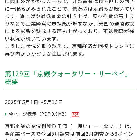
に歯止めがかかった一方で、非製造業は持ち直しの動き
に一服感がみられたことで、景況感は足踏みが続いてい
ます。賃上げや最低賃金の引き上げ、原材料費の高止ま
りなどで企業経営の負担感が増すなか、米国の通商政策
による影響を懸念する声も上がっており、不透明感が強
い状況が続いています。
こうした状況を乗り越えて、京都経済が回復トレンドに
再び向かうかどうか注目されます。
第129回「京銀クォータリー・サーベイ」
概要
2025年5月1日～5月15日
全ページ表示（PDF:0.9MB）
京都企業の業況判断ＤＩ値（「良い」－「悪い」）は、
全産業ベースで今回5月調査は前回2月調査から3ポイン