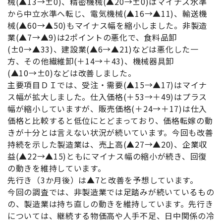
械(▲13→±0)、精密機械(▲20→±0)はマイナス水準
から中立水準へ転じ、電気機械(▲16→▲11)、輸送機
械(▲60→▲50)もマイナス幅を縮小しました。非製造
業(▲7→▲9)は2ポイントの悪化で、食料品卸
(±0→▲33)、建設業(▲6→▲21)などは悪化した一
方、その他繊維卸(＋14→＋43)、機械器具卸
(▲10→±0)などは改善しました。
主要項目ＤＩでは、受注・需要(▲15→▲17)はマイナ
ス幅が拡大しました。仕入価格(＋53→＋49)はプラス
幅が縮小していますが、販売価格(＋24→＋17)は仕入
価格と比較すると低位にとどまっており、価格転嫁の動
きが十分とは言えない状況が続いています。今回も改善
持続を示した製造業は、売上高(▲27→▲20)、企業収
益(▲22→▲15)ともにマイナス幅の縮小が続き、回復
の動きを維持しています。
先行き（3か月後）は▲7と改善を予想しています。
今回の調査では、非製造業では足踏みが続いているもの
の、製造業は持ち直しの動きを維持しています。先行き
については、継続する物価高や人手不足、日中関係の冷