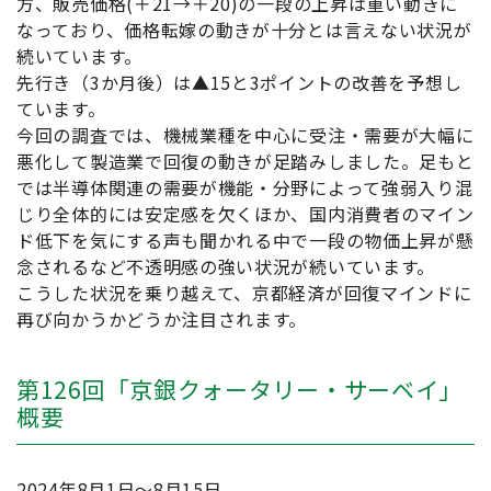
方、販売価格(＋21→＋20)の一段の上昇は重い動きに
なっており、価格転嫁の動きが十分とは言えない状況が
続いています。
先行き（3か月後）は▲15と3ポイントの改善を予想し
ています。
今回の調査では、機械業種を中心に受注・需要が大幅に
悪化して製造業で回復の動きが足踏みしました。足もと
では半導体関連の需要が機能・分野によって強弱入り混
じり全体的には安定感を欠くほか、国内消費者のマイン
ド低下を気にする声も聞かれる中で一段の物価上昇が懸
念されるなど不透明感の強い状況が続いています。
こうした状況を乗り越えて、京都経済が回復マインドに
再び向かうかどうか注目されます。
第126回「京銀クォータリー・サーベイ」
概要
2024年8月1日～8月15日