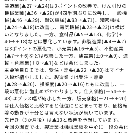
製造業(▲27→▲24)は3ポイントの改善で、けん引役の
機械業種(▲36→▲28)が4四半期ぶりに改善し、一般機
械(▲46→▲29)、輸送機械(▲83→▲71)、精密機械
(▲24→▲18)は改善し、電気機械(▲23→▲23)は横ば
いとなりました。一方、食料品(▲5→▲13)、化学(＋
40→＋18)などは悪化しています。非製造業(▲4→▲7)
は3ポイントの悪化で、小売業(▲16→▲5)、不動産業
(▲7→＋6)などは改善した一方、建設業(±0→▲9)、運
輸・倉庫業(＋8→▲7)などは悪化しました。
主要項目ＤＩでは、受注・需要(▲22→▲20)はマイナ
ス幅が縮小しました。製造業では受注・需要
(▲28→▲26)、操業度(▲20→▲16)ともに改善し、一
段の悪化に歯止めがかかりました。仕入価格(＋54→＋
48)はプラス幅が縮小した一方、販売価格(＋21→＋20)
は仕入価格と比較すると低位にとどまっており、価格転
嫁の動きが十分とは言えない状況が続いています。
先行き（3か月後）は▲13と改善を予想しています。
今回の調査では、製造業は機械業種を中心に一段の悪化