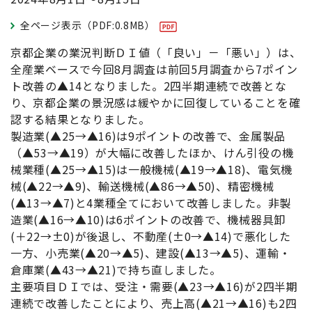
全ページ表示（PDF:0.8MB）
京都企業の業況判断ＤＩ値（「良い」－「悪い」）は、
全産業ベースで今回8月調査は前回5月調査から7ポイン
ト改善の▲14となりました。2四半期連続で改善とな
り、京都企業の景況感は緩やかに回復していることを確
認する結果となりました。
製造業(▲25→▲16)は9ポイントの改善で、金属製品
（▲53→▲19）が大幅に改善したほか、けん引役の機
械業種(▲25→▲15)は一般機械(▲19→▲18)、電気機
械(▲22→▲9)、輸送機械(▲86→▲50)、精密機械
(▲13→▲7)と4業種全てにおいて改善しました。非製
造業(▲16→▲10)は6ポイントの改善で、機械器具卸
(＋22→±0)が後退し、不動産(±0→▲14)で悪化した
一方、小売業(▲20→▲5)、建設(▲13→▲5)、運輸・
倉庫業(▲43→▲21)で持ち直しました。
主要項目ＤＩでは、受注・需要(▲23→▲16)が2四半期
連続で改善したことにより、売上高(▲21→▲16)も2四