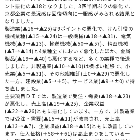
ント悪化の▲18となりました。3四半期ぶりの悪化で、
京都企業の景況感は回復傾向に一服感がみられる結果と
なりました。
製造業(▲16→▲25)は9ポイントの悪化で、けん引役の
機械業種(▲15→▲24)は一般機械(▲18→▲31)、電気
機械(▲9→▲13)、輸送機械(▲50→▲57)、精密機械
(▲7→▲14)と4業種全てにおいて悪化したほか、金属
製品(▲19→▲40)も悪化するなど、多くの業種で後退
しました。非製造業(▲10→▲10)は横ばい推移で、小
売業(▲5→▲31)、その他繊維卸(±0→▲29)で悪化し
た一方、建設業(▲5→＋5)、サービス業(▲9→±0)で持
ち直しました。
主要項目ＤＩでは、製造業で受注・需要(▲18→▲23)
が悪化し、売上高(▲19→▲25)、企業収益
(▲22→▲26)ともに悪化しています。一方で、非製造業
では受注・需要(▲15→▲11)が改善され、売上高
(▲13→▲7)、企業収益(▲18→▲15)ともに改善してい
ます。仕入価格(＋58→＋61)は高止まりをしている一