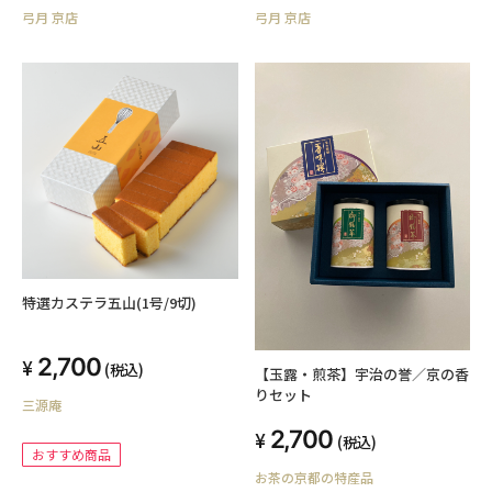
弓月 京店
弓月 京店
特選カステラ五山(1号/9切)
2,700
(税込)
【玉露・煎茶】宇治の誉／京の香
りセット
三源庵
2,700
(税込)
おすすめ商品
お茶の京都の特産品