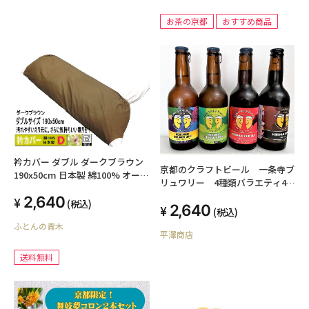
お茶の京都
おすすめ商品
衿カバー ダブル ダークブラウン
京都のクラフトビール 一条寺ブ
190x50cm 日本製 綿100% オール
リュワリー 4種類バラエティ4本
シーズン 平織りタイプ 簡単装着
セット
2,640
高級ブロード 国産生地 洗える ウ
(税込)
2,640
(税込)
ォッシャブル 襟カバー エリカバ
ふとんの青木
ー えりカバー ダブルサイズ掛け
平澤商店
布団用 汚れ防止 介護用 ハンドメ
イド オリジナル 丁寧な縫製
送料無料
SWING COLOR ふとんの青木 メ
ール便送料無料