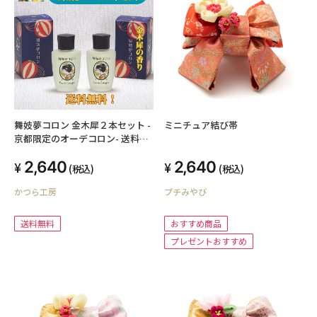
舞妓夢コロン 金木犀２本セット -
ミニチュア結び帯
京都限定のオーデコロン- 送料無
料
2,640
2,640
(税込)
(税込)
かつら工房
プチみやび
送料無料
おすすめ商品
プレゼントおすすめ