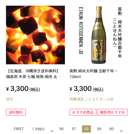
【北海道、沖縄除き送料無料】
英勲 純米大吟醸 古都千年・
備長炭 木炭 七輪 焼鳥 焼肉 太陽
720ml
炭 ５kg
3,300
3,300
(税込)
(税込)
炭天
齊藤酒造 ことよりモール店
送料無料
おすすめ商品
贈答用おすすめ
...
...
FIRST
56
57
58
59
60
PREV