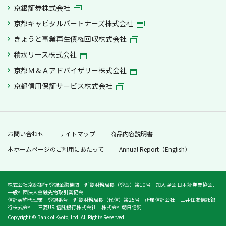
京銀証券株式会社
京都キャピタルパートナーズ株式会社
きょうと事業再生債権回収株式会社
積水リース株式会社
京都Ｍ＆Ａアドバイザリー株式会社
京都信用保証サービス株式会社
お問い合わせ
サイトマップ
商品内容説明書
本ホームページのご利用にあたって
Annual Report（English）
株式会社京都銀行 登録金融機関 近畿財務局長（登金）第10号 加入協会 日本証券業協会、
一般社団法人金融先物取引業協会
信託契約代理業 登録番号 近畿財務局長（代信）第25号 所属信託会社 三井住友信託銀
行株式会社 三菱UFJ信託銀行株式会社 株式会社朝日信託
Copyright © Bank of Kyoto, Ltd. All Rights Reserved.