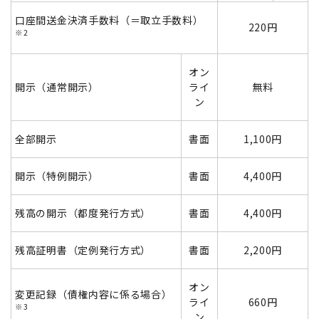
口座間送金決済手数料（＝取立手数料）
220円
※2
オン
開示（通常開示）
ライ
無料
ン
全部開示
書面
1,100円
開示（特例開示）
書面
4,400円
残高の開示（都度発行方式）
書面
4,400円
残高証明書（定例発行方式）
書面
2,200円
オン
変更記録（債権内容に係る場合）
ライ
660円
※3
ン