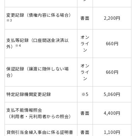
変更記録（債権内容に係る場合）
書面
2,200円
※3
オン
支払等記録（口座間送金決済以
ライ
660円
※4
外）
ン
オン
保証記録（譲渡に随伴しない場
ライ
660円
合）
ン
特定記録機関変更記録
※5
5,060円
支払不能情報照会
書面
4,400円
（利用者・元利用者からの照会）
貸倒引当金繰入事由に係る証明書
書面
1,100円