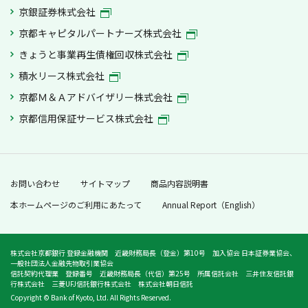
京銀証券株式会社
京都キャピタルパートナーズ株式会社
きょうと事業再生債権回収株式会社
積水リース株式会社
京都Ｍ＆Ａアドバイザリー株式会社
京都信用保証サービス株式会社
お問い合わせ
サイトマップ
商品内容説明書
本ホームページのご利用にあたって
Annual Report（English）
株式会社京都銀行 登録金融機関 近畿財務局長（登金）第10号 加入協会 日本証券業協会、
一般社団法人金融先物取引業協会
信託契約代理業 登録番号 近畿財務局長（代信）第25号 所属信託会社 三井住友信託銀
行株式会社 三菱UFJ信託銀行株式会社 株式会社朝日信託
Copyright © Bank of Kyoto, Ltd. All Rights Reserved.