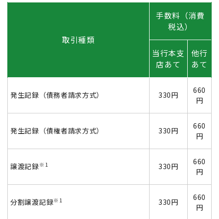
手数料（消費
税込）
取引種類
当行本支
他行
店あて
あて
660
発生記録（債務者請求方式）
330円
円
660
発生記録（債権者請求方式）
330円
円
660
※1
譲渡記録
330円
円
660
※1
分割譲渡記録
330円
円