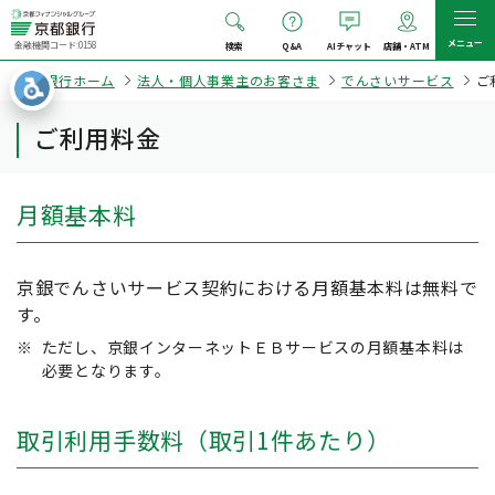
メニュー
金融機関コード:0158
検索
Q&A
AIチャット
店舗・ATM
京都銀行ホーム
法人・個人事業主のお客さま
でんさいサービス
ご
ご利用料金
月額基本料
京銀でんさいサービス契約における月額基本料は無料で
す。
※
ただし、京銀インターネットＥＢサービスの月額基本料は
必要となります。
取引利用手数料（取引1件あたり）