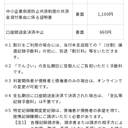
中小企業倒産防止共済制度の共済
書面
1,100円
金貸付事由に係る証明書
口座間送金決済中止
書面
660円
※1
割引をご利用の場合には、当行本支店宛ての「（分割）譲
渡記録手数料」の他に、別途「割引料」等をいただきま
す。
※2
「でんさい」の支払期日に受取人にご負担いただく手数料
です。
※3
利害関係者が債務者と債権者のみの場合は、オンラインで
の変更が可能です。
※4
支払期日に口座間送金決済で決済された場合は、「支払等
記録手数料」は不要です。
※5
特定記録機関変更記録は、債権者が債務者の承諾を得て、
提携記録機関にご請求いただく必要があります。
【注1】
各種記録請求後、請求者または請求の相手方によ