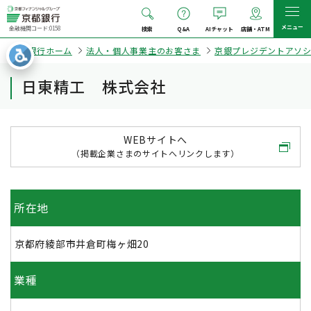
メニュー
金融機関コード:0158
検索
Q&A
AIチャット
店舗・ATM
京都銀行ホーム
法人・個人事業主のお客さま
京銀プレジデントアソ
日東精工 株式会社
WEBサイトへ
（掲載企業さまのサイトへリンクします）
所在地
京都府綾部市井倉町梅ヶ畑20
業種