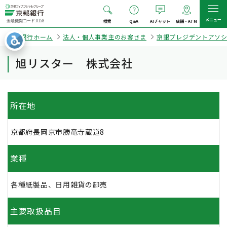
メニュー
金融機関コード:0158
検索
Q&A
AIチャット
店舗・ATM
京都銀行ホーム
法人・個人事業主のお客さま
京銀プレジデントアソ
旭リスター 株式会社
所在地
京都府長岡京市勝竜寺蔵道8
業種
各種紙製品、日用雑貨の卸売
主要取扱品目