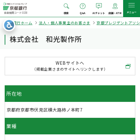
メニュー
金融機関コード:0158
検索
Q&A
AIチャット
店舗・ATM
京都銀行ホーム
法人・個人事業主のお客さま
京銀プレジデントアソ
株式会社 和光製作所
WEBサイトへ
（掲載企業さまのサイトへリンクします）
所在地
京都府京都市伏見区横大路柿ノ本町7
業種