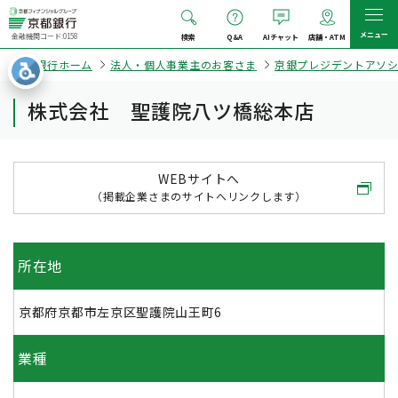
メニュー
金融機関コード:0158
検索
Q&A
AIチャット
店舗・ATM
京都銀行ホーム
法人・個人事業主のお客さま
京銀プレジデントアソ
株式会社 聖護院八ツ橋総本店
WEBサイトへ
（掲載企業さまのサイトへリンクします）
所在地
京都府京都市左京区聖護院山王町6
業種