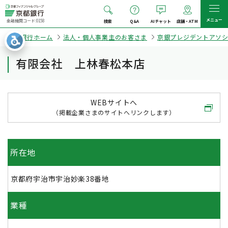
メニュー
金融機関コード:0158
検索
Q&A
AIチャット
店舗・ATM
京都銀行ホーム
法人・個人事業主のお客さま
京銀プレジデントアソ
有限会社 上林春松本店
WEBサイトへ
（掲載企業さまのサイトへリンクします）
所在地
京都府宇治市宇治妙楽38番地
業種