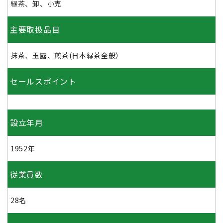
緑茶、卸、小売
主要取扱品目
抹茶、玉露、煎茶(日本緑茶全般）
セールスポイント
設立年月
1952年
従業員数
28名