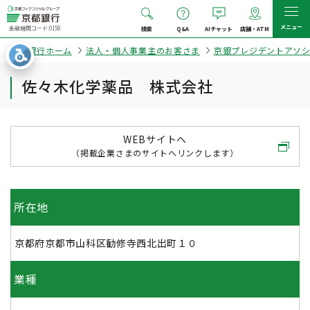
メニュー
金融機関コード:0158
検索
Q&A
AIチャット
店舗・ATM
京都銀行ホーム
法人・個人事業主のお客さま
京銀プレジデントアソ
佐々木化学薬品 株式会社
WEBサイトへ
（掲載企業さまのサイトへリンクします）
所在地
京都府京都市山科区勧修寺西北出町１０
業種