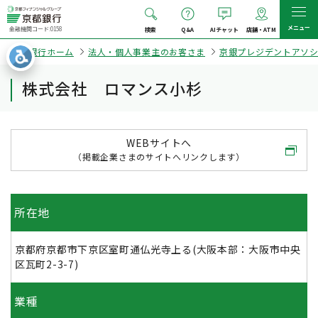
メニュー
金融機関コード:0158
検索
Q&A
AIチャット
店舗・ATM
京都銀行ホーム
法人・個人事業主のお客さま
京銀プレジデントアソ
株式会社 ロマンス小杉
WEBサイトへ
（掲載企業さまのサイトへリンクします）
所在地
京都府京都市下京区室町通仏光寺上る(大阪本部：大阪市中央
区瓦町2-3-7)
業種