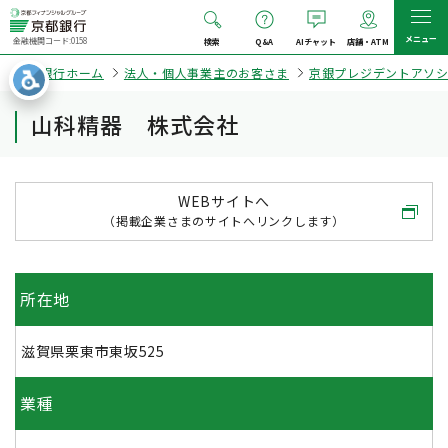
メニュー
金融機関コード:0158
検索
Q&A
AIチャット
店舗・ATM
京都銀行ホーム
法人・個人事業主のお客さま
京銀プレジデントアソ
山科精器 株式会社
WEBサイトへ
（掲載企業さまのサイトへリンクします）
所在地
滋賀県栗東市東坂525
業種