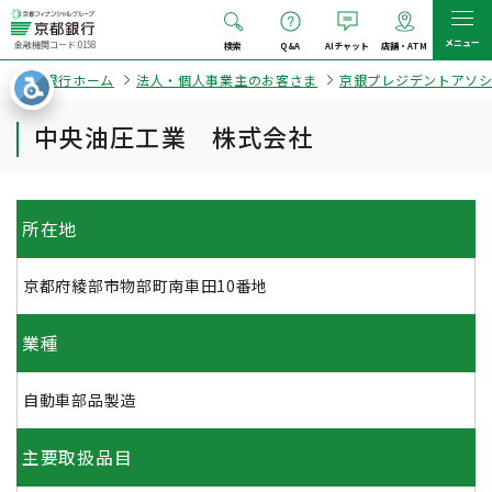
メニュー
金融機関コード:0158
検索
Q&A
AIチャット
店舗・ATM
京都銀行ホーム
法人・個人事業主のお客さま
京銀プレジデントアソ
中央油圧工業 株式会社
所在地
京都府綾部市物部町南車田10番地
業種
自動車部品製造
主要取扱品目