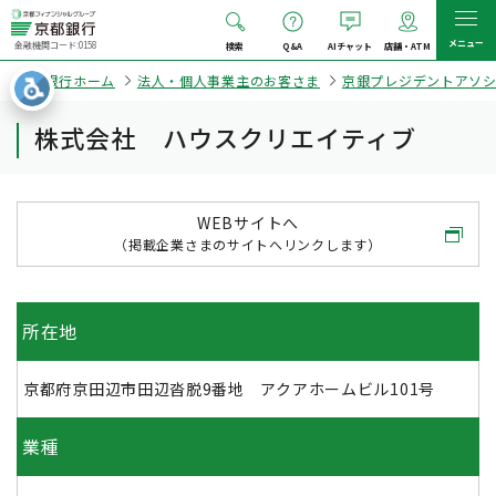
メニュー
金融機関コード:0158
検索
Q&A
AIチャット
店舗・ATM
京都銀行ホーム
法人・個人事業主のお客さま
京銀プレジデントアソ
株式会社 ハウスクリエイティブ
WEBサイトへ
（掲載企業さまのサイトへリンクします）
所在地
京都府京田辺市田辺沓脱9番地 アクアホームビル101号
業種