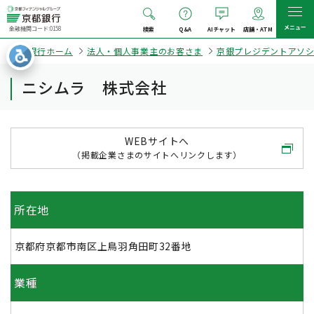
メニュー
金融機関コード:0158
検索
Q&A
AIチャット
店舗・ATM
京都銀行ホーム
法人・個人事業主のお客さま
京銀プレジデントアソ
ニシムラ 株式会社
WEBサイトへ
（掲載企業さまのサイトへリンクします）
所在地
京都府京都市南区上鳥羽角田町32番地
業種