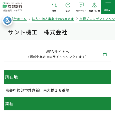
メニュー
金融機関コード:0158
検索
Q&A
AIチャット
店舗・ATM
京都銀行ホーム
法人・個人事業主のお客さま
京銀プレジデントアソ
サント機工 株式会社
WEBサイトへ
（掲載企業さまのサイトへリンクします）
所在地
京都府綾部市井倉新町南大橋１６番地
業種