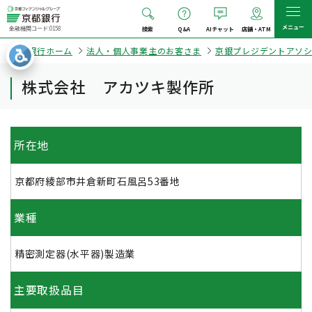
メニュー
金融機関コード:0158
検索
Q&A
AIチャット
店舗・ATM
京都銀行ホーム
法人・個人事業主のお客さま
京銀プレジデントアソ
株式会社 アカツキ製作所
所在地
京都府綾部市井倉新町石風呂53番地
業種
精密測定器(水平器)製造業
主要取扱品目