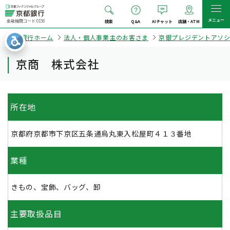
メニュー
金融機関コード:0158
検索
Q&A
AIチャット
店舗・ATM
京都銀行ホーム
法人・個人事業主のお客さま
京銀プレジデントアソ
京商 株式会社
所在地
京都府京都市下京区五条通烏丸東入松屋町４１３番地
業種
きもの、宝飾、バッグ、卸
主要取扱品目