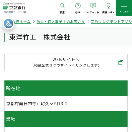
メニュー
金融機関コード:0158
検索
Q&A
AIチャット
店舗・ATM
京都銀行ホーム
法人・個人事業主のお客さま
京銀プレジデントアソ
東洋竹工 株式会社
WEBサイトへ
（掲載企業さまのサイトへリンクします）
所在地
京都府向日市寺戸町久々相13-2
業種