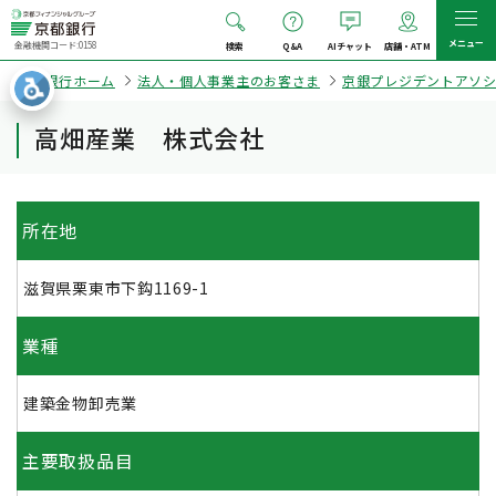
メニュー
金融機関コード:0158
検索
Q&A
AIチャット
店舗・ATM
京都銀行ホーム
法人・個人事業主のお客さま
京銀プレジデントアソ
高畑産業 株式会社
所在地
滋賀県栗東市下鈎1169-1
業種
建築金物卸売業
主要取扱品目