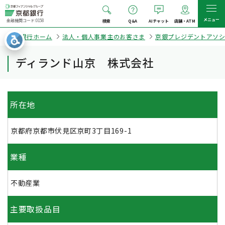
メニュー
金融機関コード:0158
検索
Q&A
AIチャット
店舗・ATM
京都銀行ホーム
法人・個人事業主のお客さま
京銀プレジデントアソ
ディランド山京 株式会社
所在地
京都府京都市伏見区京町3丁目169-1
業種
不動産業
主要取扱品目