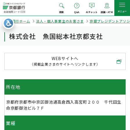
メニュー
金融機関コード:0158
検索
Q&A
AIチャット
店舗・ATM
京都銀行ホーム
法人・個人事業主のお客さま
京銀プレジデントアソ
株式会社 魚国総本社京都支社
WEBサイトへ
（掲載企業さまのサイトへリンクします）
所在地
京都府京都市中京区御池通高倉西入高宮町２００ 千代田生
命京都御池ビル７Ｆ
業種