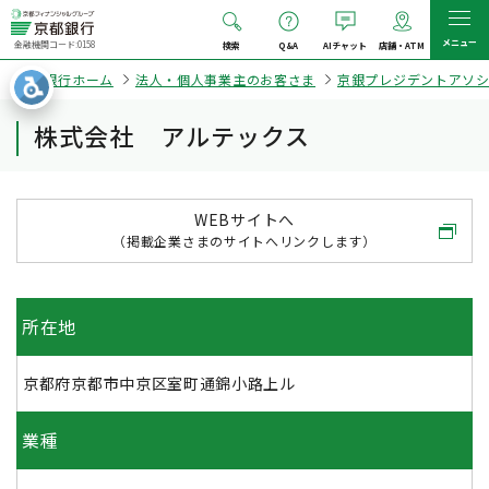
メニュー
金融機関コード:0158
検索
Q&A
AIチャット
店舗・ATM
京都銀行ホーム
法人・個人事業主のお客さま
京銀プレジデントアソ
株式会社 アルテックス
WEBサイトへ
（掲載企業さまのサイトへリンクします）
所在地
京都府京都市中京区室町通錦小路上ル
業種