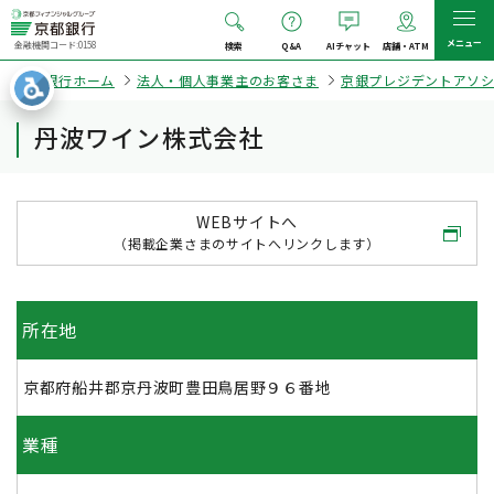
メニュー
金融機関コード:0158
検索
Q&A
AIチャット
店舗・ATM
京都銀行ホーム
法人・個人事業主のお客さま
京銀プレジデントアソ
丹波ワイン株式会社
WEBサイトへ
（掲載企業さまのサイトへリンクします）
所在地
京都府船井郡京丹波町豊田鳥居野９６番地
業種