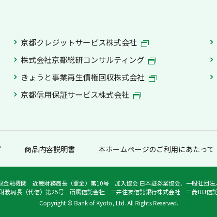
京都クレジットサービス株式会社
株式会社京都総研コンサルティング
きょうと事業再生債権回収株式会社
京都信用保証サービス株式会社
プ
商品内容説明書
本ホームページのご利用にあたって
録金融機関 近畿財務局長（登金）第10号 加入協会 日本証券業協会、一般社団
財務局長（代信）第25号 所属信託会社 三井住友信託銀行株式会社 三菱UFJ信
Copyright © Bank of Kyoto, Ltd. All Rights Reserved.