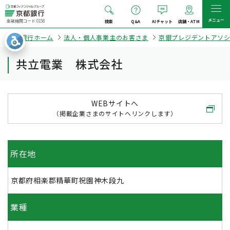
メニュー
金融機関コード:0158
検索
Q&A
AIチャット
店舗・ATM
京都銀行ホーム
法人・個人事業主のお客さま
京銀プレジデントアソ
共立電業 株式会社
WEBサイトへ
（掲載企業さまのサイトへリンクします）
所在地
京都府相楽郡精華町祝園神木段九
業種